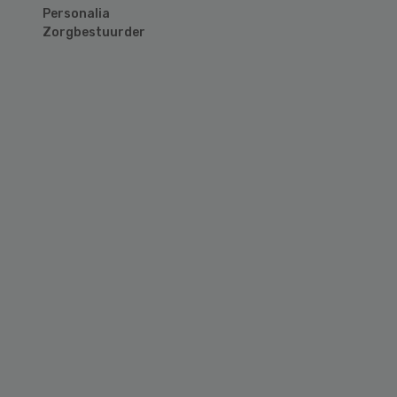
Personalia
Zorgbestuurder
Primary
Sidebar