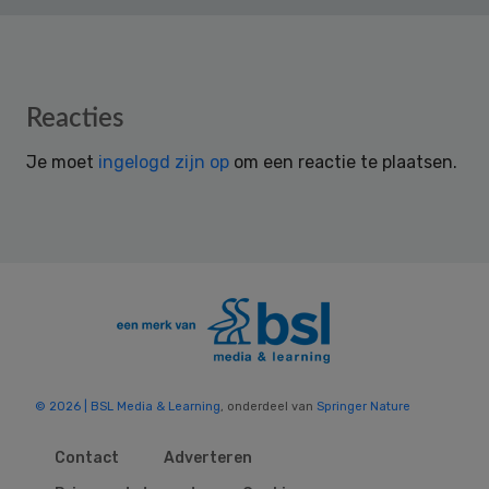
Reader
Reacties
Interactions
Je moet
ingelogd zijn op
om een reactie te plaatsen.
© 2026 | BSL Media & Learning
, onderdeel van
Springer Nature
Contact
Adverteren