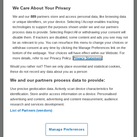
47 keer gelezen
We Care About Your Privacy
We and our
889
partners store and access personal data, like browsing data
Jan Fidder (58) wordt de nieuwe
or unique identifiers, on your device. Selecting I Accept enables tracking
bestuursvoorzitter van ’s Heeren Loo
technologies to support the purposes shown under we and our partners
process data to provide. Selecting Reject All or withdrawing your consent will
Zorggroep. Hij volgt Paul de la Chambre, die
disable them. If trackers are disabled, some content and ads you see may not
be as relevant to you. You can resurface this menu to change your choices or
op 1 april 2016 stopt vanwege het bereiken
withdraw consent at any time by clicking the Manage Preferences link on the
bottom of the webpage. Your choices will have effect within our Website. For
van de pensioengerechtigde leeftijd.
more details, refer to our Privacy Policy.
Privacy Statement
Would you rather not? Then we only place essential and statistical cookies,
Jan Fidder was tot voor kort voorzitter van
these do not record any data about you as a person
de Raad van Bestuur bij Gelre Ziekenhuizen.
We and our partners process data to provide:
De raad van toezicht van ’s Heeren Loo
Use precise geolocation data. Actively scan device characteristics for
identification. Store and/or access information on a device. Personalised
Zorggroep laat weten erg verheugd te zijn
advertising and content, advertising and content measurement, audience
research and services development.
dat zij in de persoon Jan Fidder een
List of Partners (vendors)
daadkrachtig en bevlogen opvolger heeft
gevonden. Met zijn achtergrond als arts en
Manage Preferences
jarenlange bestuurservaring bij collega-