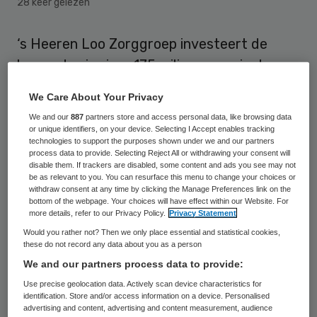
28 keer gelezen
‘s Heeren Loo Zorggroep investeert de
komende vier jaar 175 miljoen euro in de
verbetering van de huisvesting voor
We Care About Your Privacy
mensen met een verstandelijke beperking.
We and our
887
partners store and access personal data, like browsing data
De hiermee gemoeide lening wordt
or unique identifiers, on your device. Selecting I Accept enables tracking
technologies to support the purposes shown under we and our partners
beschikbaar gesteld door een consortium
process data to provide. Selecting Reject All or withdrawing your consent will
disable them. If trackers are disabled, some content and ads you see may not
van ABN Amro, ING en BNG Bank.
be as relevant to you. You can resurface this menu to change your choices or
withdraw consent at any time by clicking the Manage Preferences link on the
bottom of the webpage. Your choices will have effect within our Website. For
De investeringen in vastgoed zijn
more details, refer to our Privacy Policy.
Privacy Statement
noodzakelijk omdat veel huisvesting
Would you rather not? Then we only place essential and statistical cookies,
these do not record any data about you as a person
inmiddels gedateerd is, zo laat de ‘s Heeren
We and our partners process data to provide:
Loo Groep in een persbericht weten. Net als
Use precise geolocation data. Actively scan device characteristics for
andere instellingen in de verstandelijke
identification. Store and/or access information on a device. Personalised
advertising and content, advertising and content measurement, audience
gehandicaptenzorg kan ’s Heeren Loo, met