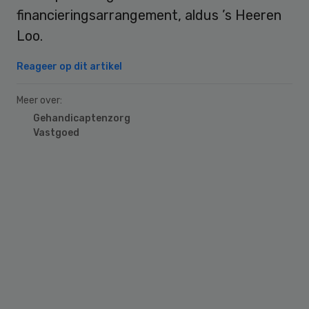
financieringsarrangement, aldus ’s Heeren
Loo.
Reageer op dit artikel
Meer over:
Gehandicaptenzorg
Vastgoed
Primary
Sidebar