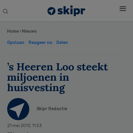
Search
this
Secondary
website
Sidebar
Home
›
Nieuws
Opslaan
Reageer nu
Delen
’s Heeren Loo steekt
miljoenen in
huisvesting
Skipr Redactie
21 mei 2013
,
11:53