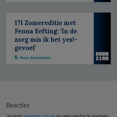
171 Zomereditie met
Fenna Eefting: ‘In de
zorg mis ik het yes!-
gevoel’
Naar de podcast
Reader
Reacties
Interactions
Je moet
ingelogd zijn op
om een reactie te plaatsen.