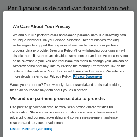
Per 1 januari is de raad van toezicht van het
Jeroen Bosch Ziekenhuis gewijzigd. Sandra
Mulder volgt Mariet Paes op, van wie de
We Care About Your Privacy
maximale zittingstermijn is verstreken.
We and our
887
partners store and access personal data, like browsing data
or unique identifiers, on your device. Selecting I Accept enables tracking
Mukder treed binnen de rvt toe tot de
technologies to support the purposes shown under we and our partners
process data to provide. Selecting Reject All or withdrawing your consent will
auditcommissie Kwaliteit en Veiligheid.
disable them. If trackers are disabled, some content and ads you see may not
be as relevant to you. You can resurface this menu to change your choices or
withdraw consent at any time by clicking the Manage Preferences link on the
Dat meldt het JBZ op haar website
. Peter
bottom of the webpage. Your choices will have effect within our Website. For
more details, refer to our Privacy Policy.
Privacy Statement
Beckers en Herman Bol zijn per 1 januari
Would you rather not? Then we only place essential and statistical cookies,
herbenoemd voor een periode van vier jaar.
these do not record any data about you as a person
Beckers blijft voorzitter van de raad van
We and our partners process data to provide:
toezicht en Bol is benoemd tot
Use precise geolocation data. Actively scan device characteristics for
identification. Store and/or access information on a device. Personalised
vicevoorzitter.
advertising and content, advertising and content measurement, audience
research and services development.
List of Partners (vendors)
Anesthesioloog