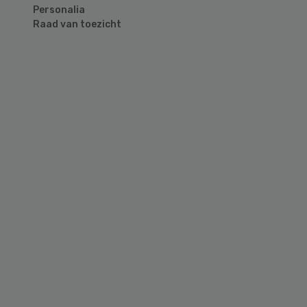
Personalia
Raad van toezicht
Primary
Sidebar