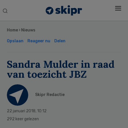
Search
this
Secondary
website
Sidebar
Home
›
Nieuws
Opslaan
Reageer nu
Delen
Sandra Mulder in raad
van toezicht JBZ
Skipr Redactie
22 januari 2018
,
10:12
292 keer gelezen