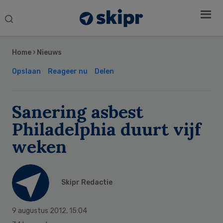
Search
this
Secondary
website
Sidebar
Home
›
Nieuws
Opslaan
Reageer nu
Delen
Sanering asbest
Philadelphia duurt vijf
weken
Skipr Redactie
9 augustus 2012
,
15:04