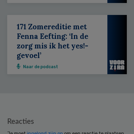
171 Zomereditie met
Fenna Eefting: ‘In de
zorg mis ik het yes!-
gevoel’
Naar de podcast
Reader
Reacties
Interactions
Je moet
ingelogd zijn op
om een reactie te plaatsen.