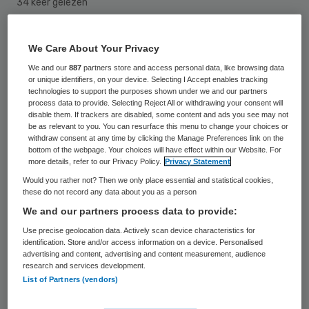
34 keer gelezen
De sanering en de herstelwerkzaamheden
We Care About Your Privacy
op de woonlocatie Reijderhaven van
We and our
887
partners store and access personal data, like browsing data
or unique identifiers, on your device. Selecting I Accept enables tracking
Philadelphia in Emmeloord gaat vier à vijf
technologies to support the purposes shown under we and our partners
weken duren. Daarna kunnen de cliënten
process data to provide. Selecting Reject All or withdrawing your consent will
disable them. If trackers are disabled, some content and ads you see may not
terugkeren naar hun woning. Dat meldt
be as relevant to you. You can resurface this menu to change your choices or
withdraw consent at any time by clicking the Manage Preferences link on the
Philadelphia nadat een
bottom of the webpage. Your choices will have effect within our Website. For
more details, refer to our Privacy Policy.
Privacy Statement
asbestinventarisatiebureau onderzoek
Would you rather not? Then we only place essential and statistical cookies,
gedaan heeft.
these do not record any data about you as a person
We and our partners process data to provide:
Uit het onderzoek blijkt dat cliënten en
Use precise geolocation data. Actively scan device characteristics for
medewerkers geen gezondheidsrisico’s
identification. Store and/or access information on a device. Personalised
advertising and content, advertising and content measurement, audience
hebben gelopen. Aanleiding voor de
tijdelijke
research and services development.
List of Partners (vendors)
verhuizing
was een technisch onderzoek
waaruit bleek dat het aanwezige asbest in