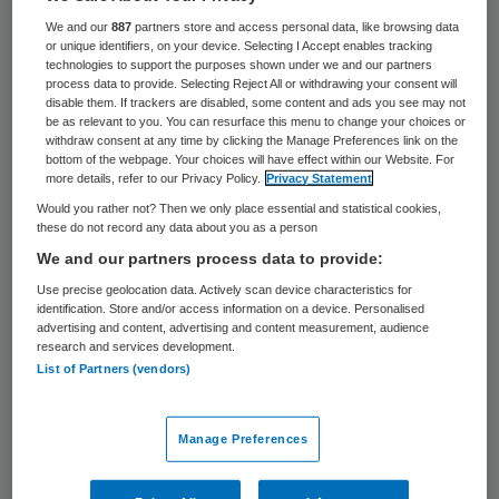
13 juni 2016
,
11:13
We and our
887
partners store and access personal data, like browsing data
195 keer gelezen
or unique identifiers, on your device. Selecting I Accept enables tracking
technologies to support the purposes shown under we and our partners
process data to provide. Selecting Reject All or withdrawing your consent will
De raad van toezicht van Zorgpartners
disable them. If trackers are disabled, some content and ads you see may not
be as relevant to you. You can resurface this menu to change your choices or
Friesland heeft Saskia van Opijnen benoemd
withdraw consent at any time by clicking the Manage Preferences link on the
bottom of the webpage. Your choices will have effect within our Website. For
als nieuwe directeur-bestuurder van
more details, refer to our Privacy Policy.
Privacy Statement
Noorderbreedte. Zij volgt Jos Bleijenberg
Would you rather not? Then we only place essential and statistical cookies,
these do not record any data about you as a person
op per 1 augustus, die volgens afspraak na
We and our partners process data to provide:
een interim-periode van een jaar
Use precise geolocation data. Actively scan device characteristics for
Noorderbreedte verlaat.
identification. Store and/or access information on a device. Personalised
advertising and content, advertising and content measurement, audience
research and services development.
Saskia van Opijnen heeft ruime ervaring als
List of Partners (vendors)
directeur/bestuurder van organisaties die
een transitie moeten realiseren. Zij
Manage Preferences
bekleedde diverse management- en
directiefuncties bij zowel dienst- als