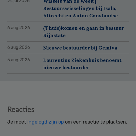
Wissels van de week |
24 jul 2026
Bestuurswisselingen bij Isala,
Altrecht en Anton Constandse
(Thuis)komen en gaan in bestuur
6 aug 2026
Rijnstate
Nieuwe bestuurder bij Gemiva
6 aug 2026
Laurentius Ziekenhuis benoemt
5 aug 2026
nieuwe bestuurder
Reader
Reacties
Interactions
Je moet
ingelogd zijn op
om een reactie te plaatsen.