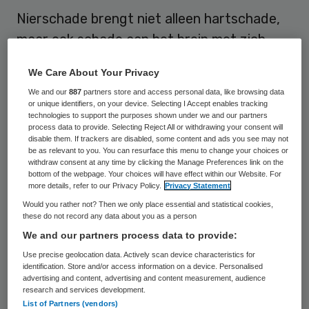
Nierschade brengt niet alleen hartschade,
maar ook schade aan het brein met zich
mee. Deze heeft gevolgen voor de
We Care About Your Privacy
informatieverwerkende processen
We and our
887
partners store and access personal data, like browsing data
(vergelijkbaar met een veroudering van drie
or unique identifiers, on your device. Selecting I Accept enables tracking
technologies to support the purposes shown under we and our partners
jaar) en kan ook tot depressie leiden. Dat
process data to provide. Selecting Reject All or withdrawing your consent will
disable them. If trackers are disabled, some content and ads you see may not
valt op te maken uit recent onderzoek,
be as relevant to you. You can resurface this menu to change your choices or
uitgevoerd door wetenschappers van het
withdraw consent at any time by clicking the Manage Preferences link on the
bottom of the webpage. Your choices will have effect within our Website. For
universitaire ziekenhuis Maastricht UMC+.
more details, refer to our Privacy Policy.
Privacy Statement
Would you rather not? Then we only place essential and statistical cookies,
“Ook bij een milde vermindering van de
these do not record any data about you as a person
We and our partners process data to provide:
nierfunctie kan al schade aan andere
Use precise geolocation data. Actively scan device characteristics for
orgaansystemen worden waargenomen,
identification. Store and/or access information on a device. Personalised
waarbij de belangrijkste bevinding van het
advertising and content, advertising and content measurement, audience
research and services development.
onderzoek was dat deze schade ook het
List of Partners (vendors)