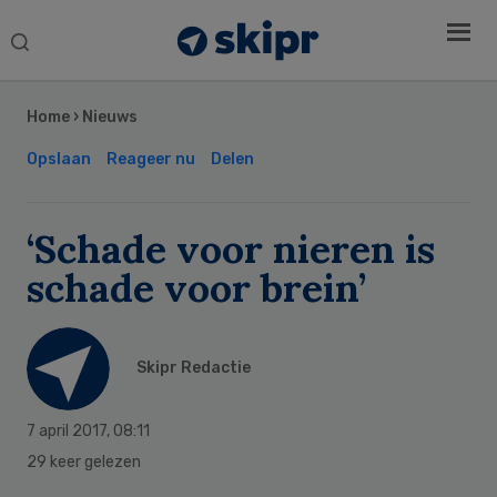
Search
this
Secondary
website
Sidebar
Home
›
Nieuws
Opslaan
Reageer nu
Delen
‘Schade voor nieren is
schade voor brein’
Skipr Redactie
7 april 2017
,
08:11
29 keer gelezen