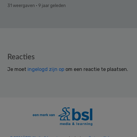
31 weergaven
· 9 jaar geleden
Reader
Reacties
Interactions
Je moet
ingelogd zijn op
om een reactie te plaatsen.