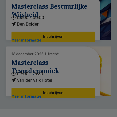
Masterclass Bestuurlijke
Wijsheid
00:00 - 00:00
Den Dolder
Inschrijven
Meer informatie
16 december 2025, Utrecht
Masterclass
Teamdynamiek
09:00 - 16:30
Van der Valk Hotel
Inschrijven
Meer informatie