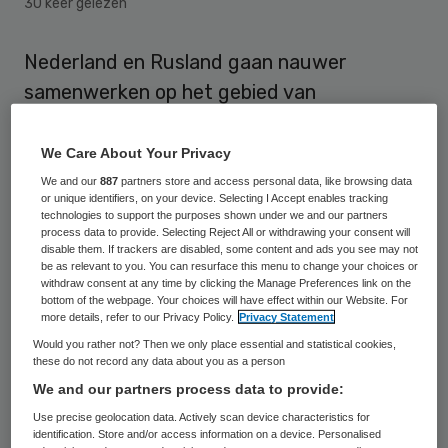
30 keer gelezen
Nederland en Rusland gaan nauwer
samenwerken op het gebied van
volksgezondheid. Minister Edith Schippers
(Volksgezondheid) en haar Russische
We Care About Your Privacy
collega Veronika Skvortsova hebben
We and our
887
partners store and access personal data, like browsing data
or unique identifiers, on your device. Selecting I Accept enables tracking
maandag in Amsterdam een overeenkomst
technologies to support the purposes shown under we and our partners
process data to provide. Selecting Reject All or withdrawing your consent will
getekend.
disable them. If trackers are disabled, some content and ads you see may not
be as relevant to you. You can resurface this menu to change your choices or
withdraw consent at any time by clicking the Manage Preferences link on the
Bestrijding infectieziekten
bottom of the webpage. Your choices will have effect within our Website. For
more details, refer to our Privacy Policy.
Privacy Statement
Would you rather not? Then we only place essential and statistical cookies,
De bewindsvrouwen gaan de komende 5
these do not record any data about you as a person
jaar onder meer informatie uitwisselen en
We and our partners process data to provide:
experts uit beide landen gaan nauwer
Use precise geolocation data. Actively scan device characteristics for
identification. Store and/or access information on a device. Personalised
samenwerken bij bijvoorbeeld de bestrijding