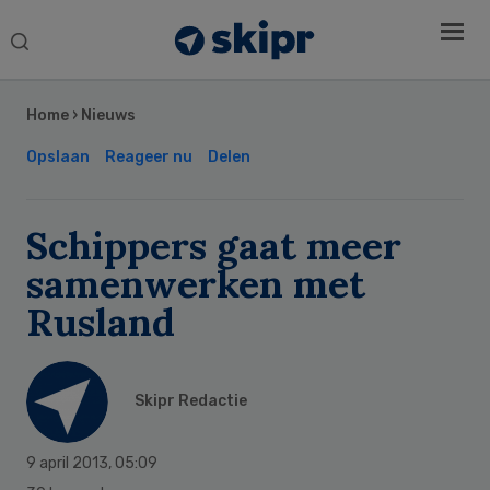
Search
this
Secondary
website
Sidebar
Home
›
Nieuws
Opslaan
Reageer nu
Delen
Schippers gaat meer
samenwerken met
Rusland
Skipr Redactie
9 april 2013
,
05:09