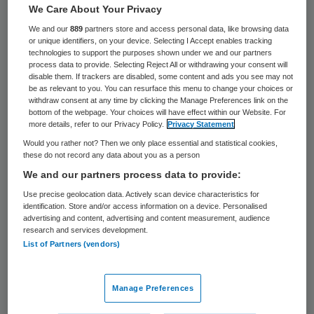
23 keer gelezen
We Care About Your Privacy
We and our
889
partners store and access personal data, like browsing data
Minister Edith Schippers (Volksgezondheid)
or unique identifiers, on your device. Selecting I Accept enables tracking
technologies to support the purposes shown under we and our partners
trekt de beurs om een einde te maken aan
process data to provide. Selecting Reject All or withdrawing your consent will
disable them. If trackers are disabled, some content and ads you see may not
het stijgende aantal sportblessures. Het
be as relevant to you. You can resurface this menu to change your choices or
withdraw consent at any time by clicking the Manage Preferences link on the
aantal sportkwetsuren stijgt harder dan de
bottom of the webpage. Your choices will have effect within our Website. For
sportdeelname, meldde de minister dinsdag
more details, refer to our Privacy Policy.
Privacy Statement
Would you rather not? Then we only place essential and statistical cookies,
aan de Tweede Kamer.
these do not record any data about you as a person
We and our partners process data to provide:
Afgelopen jaar liepen Nederlandse sporters
Use precise geolocation data. Actively scan device characteristics for
in totaal 4,7 miljoen blessures op, 200.000
identification. Store and/or access information on a device. Personalised
advertising and content, advertising and content measurement, audience
meer dan in 2013. Voetbal, hardlopen en
research and services development.
fitness zijn de takken van sport met de
List of Partners (vendors)
meeste blessures. De bewindsvrouw wil die
trend keren door de komende jaren elk jaar
Manage Preferences
675 duizend euro uit te trekken voor