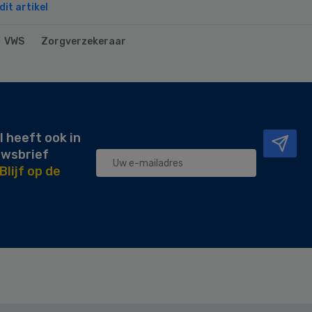
it artikel
VWS
Zorgverzekeraar
l heeft ook in
uwsbrief
Blijf op de