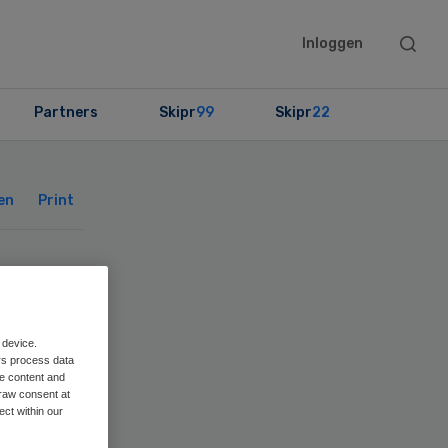
Searc
Inloggen
this
websit
Partners
Skipr
99
Skipr
22
Primary
Sidebar
en
Print
 device.
rs process data
me content and
rg
raw consent at
ect within our