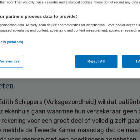
her not? Then we only place essential and statistical cookies, these do not record any data
r partners process data to provide:
Skipr Redactie
26 maart 2012
,
08:23
43 keer gelezen
eolocation data. Actively scan device characteristics for identification. Store and/or access 
onalised advertising and content, advertising and content measurement, audience research 
.
ners (vendors)
ekeraars moeten ervoor zorgen dat mensen voord
verzekering afsluiten, weten met welke artsen e
references
Reject All
I 
izen de verzekeraar een contract heeft.
cten
Edith Schippers (Volksgezondheid) wil dat patiënt
 ziekenhuis gaan waarmee hun verzekeraar geen 
 rekening voor een groot deel of volledig zelf gaa
s meldde de Tweede Kamer maandag dat de maat
eldt voor mensen met een goedkopere zogeheten