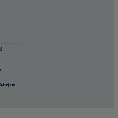
g
t
 Mirjam