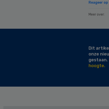
Reageer op d
Meer over:
Secondary
Sidebar
Dit artike
onze nie
gestaan.
hoogte.