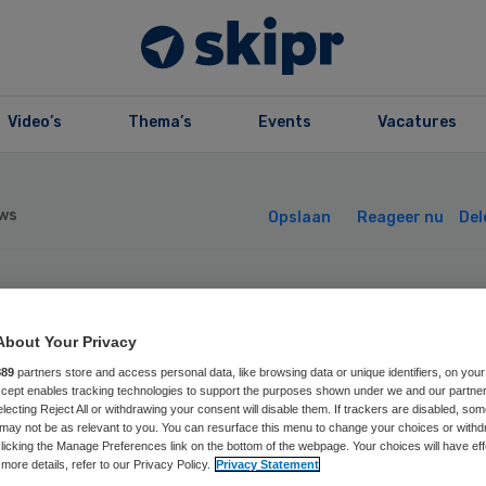
Video’s
Thema’s
Events
Vacatures
ws
Opslaan
Reageer nu
Del
hippers: vergoed
About Your Privacy
een
889
partners store and access personal data, like browsing data or unique identifiers, on your
Accept enables tracking technologies to support the purposes shown under we and our partne
electing Reject All or withdrawing your consent will disable them. If trackers are disabled, so
contracteerde zo
may not be as relevant to you. You can resurface this menu to change your choices or withd
licking the Manage Preferences link on the bottom of the webpage. Your choices will have eff
more details, refer to our Privacy Policy.
Privacy Statement