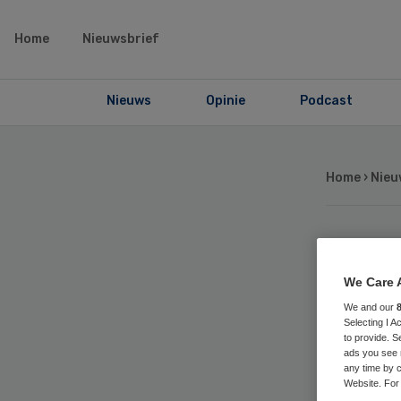
Home
Nieuwsbrief
Nieuws
Opinie
Podcast
Home
›
Nieu
Sc
We Care 
all
We and our
Selecting I 
to provide. S
ge
ads you see 
any time by c
Website. For 