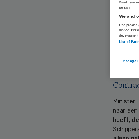
Would you rat
person
We and ou
Use precise g
device. Pers
development
List of Part
Zorgverz
hun zorg
Manage P
ziekenhu
Contra
Minister 
naar een
heeft, de
Schipper
alleen g