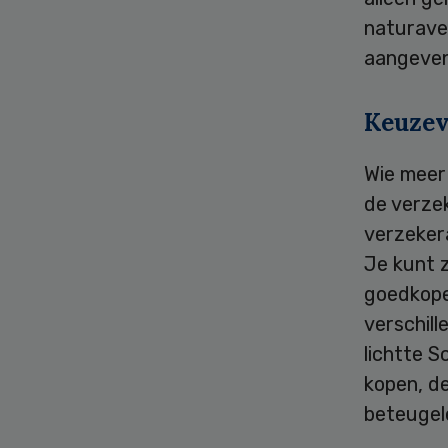
naturaver
aangeven
Keuzev
Wie meer 
de verze
verzekera
Je kunt 
goedkope
verschil
lichtte S
kopen, de
beteugel