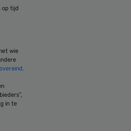
op tijd
met wie
andere
 overeind
.
en
bieders”,
g in te