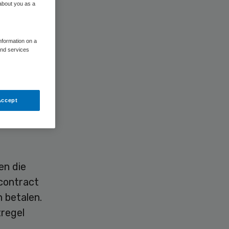
 about you as a
information on a
and services
at zij
n
Accept
en die
contract
n betalen.
regel