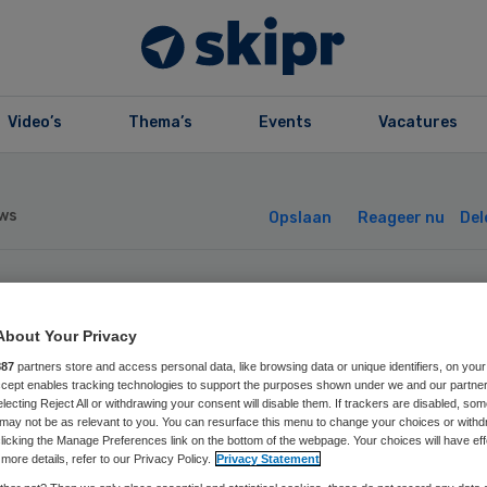
Video’s
Thema’s
Events
Vacatures
ws
Opslaan
Reageer nu
Del
hurft noopt
About Your Privacy
evensberg tot
887
partners store and access personal data, like browsing data or unique identifiers, on your
Accept enables tracking technologies to support the purposes shown under we and our partne
electing Reject All or withdrawing your consent will disable them. If trackers are disabled, so
namestop
may not be as relevant to you. You can resurface this menu to change your choices or withd
licking the Manage Preferences link on the bottom of the webpage. Your choices will have eff
more details, refer to our Privacy Policy.
Privacy Statement