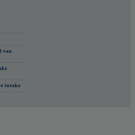
d van
nks
re intake