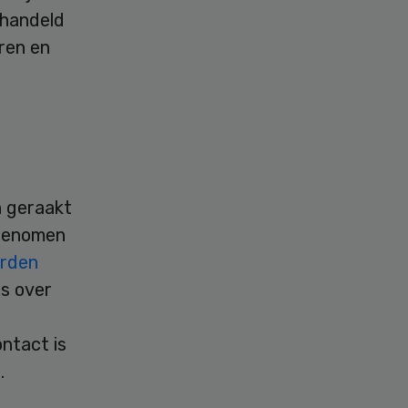
ehandeld
eren en
n geraakt
pgenomen
orden
es over
ntact is
.