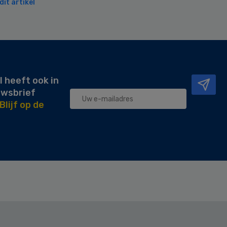
it artikel
l heeft ook in
uwsbrief
Blijf op de