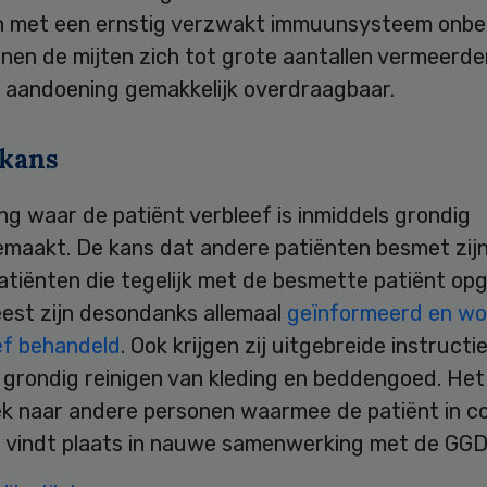
n met een ernstig verzwakt immuunsysteem onb
unnen de mijten zich tot grote aantallen vermeerd
 aandoening gemakkelijk overdraagbaar.
 kans
ng waar de patiënt verbleef is inmiddels grondig
maakt. De kans dat andere patiënten besmet zij
 Patiënten die tegelijk met de besmette patiënt o
eest zijn desondanks allemaal
geïnformeerd en w
ef behandeld
. Ook krijgen zij uitgebreide instructi
 grondig reinigen van kleding en beddengoed. Het
k naar andere personen waarmee de patiënt in co
 vindt plaats in nauwe samenwerking met de GGD