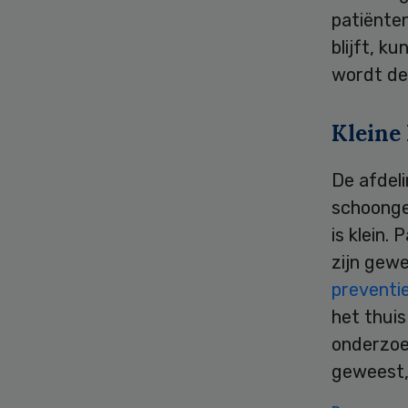
patiënte
blijft, k
wordt de
Kleine
De afdeli
schoonge
is klein.
zijn gew
preventi
het thuis
onderzoe
geweest,