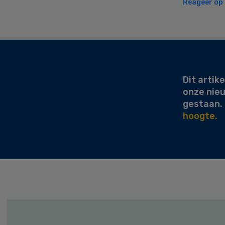
Reageer op d
Secondary
Sidebar
Dit artike
onze nie
gestaan.
hoogte.