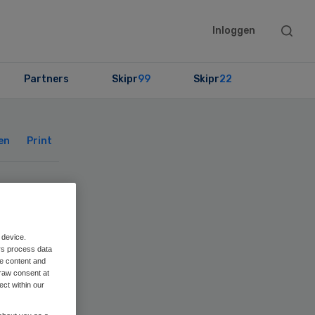
Searc
Inloggen
this
websit
Partners
Skipr
99
Skipr
22
Primary
Sidebar
en
Print
 device.
rs process data
me content and
raw consent at
ect within our