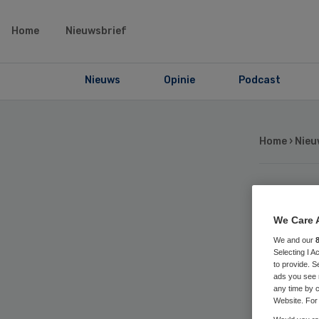
Home
Nieuwsbrief
Nieuws
Opinie
Podcast
Home
›
Nieu
Sc
We Care 
Li
We and our
Selecting I 
to provide. S
op
ads you see 
any time by c
Website. For 