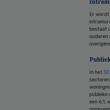
Intram
Er wordt 
intramura
bestaat u
ouderen z
overigens
Publie
In het
SC
sectoren 
woningmar
publieke 
een 6,1,
ongeveer