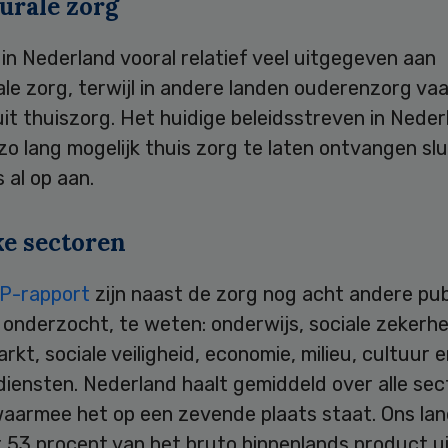
urale zorg
in Nederland vooral relatief veel uitgegeven aan
le zorg, terwijl in andere landen ouderenzorg va
it thuiszorg. Het huidige beleidsstreven in Nede
o lang mogelijk thuis zorg te laten ontvangen slui
 al op aan.
ke sectoren
P-rapport
zijn naast de zorg nog acht andere pub
onderzocht, te weten: onderwijs, sociale zekerhe
kt, sociale veiligheid, economie, milieu, cultuur 
diensten. Nederland haalt gemiddeld over alle se
 waarmee het op een zevende plaats staat. Ons la
 53 procent van het bruto binnenlands product ui