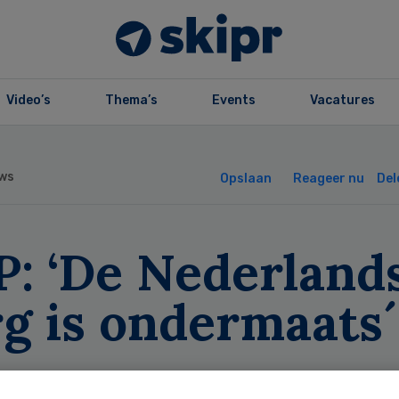
Video’s
Thema’s
Events
Vacatures
ws
Opslaan
Reageer nu
Del
P: ‘De Nederland
g is ondermaats´