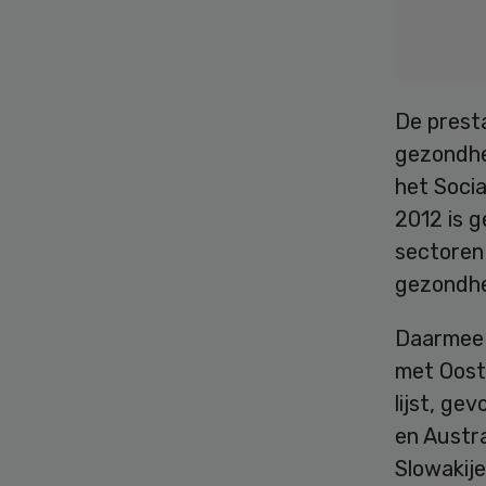
De prest
gezondhei
het Soci
2012 is g
sectoren
gezondhe
Daarmee 
met Oost
lijst, ge
en Austra
Slowakije