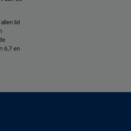
llen lid
n
de
 6,7 en