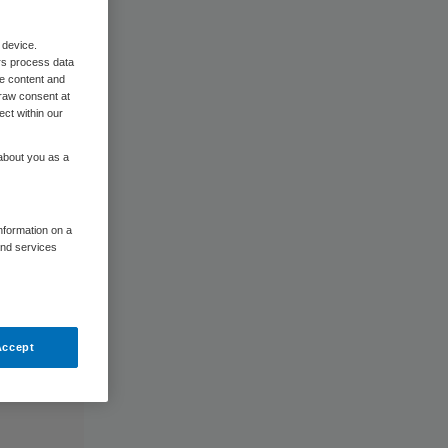
 device.
rs process data
me content and
raw consent at
ect within our
 about you as a
information on a
and services
Accept