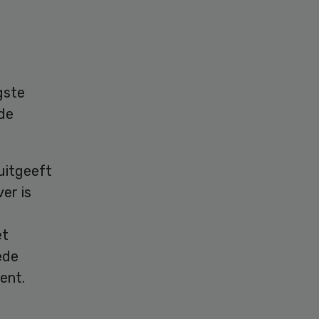
o
gste
gde
 uitgeeft
ver is
et
ede
ent.