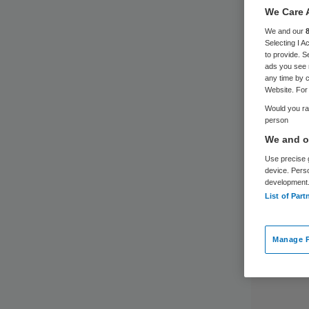
We Care 
We and our
Selecting I 
to provide. S
ads you see 
any time by c
Website. For 
Would you rat
person
We and ou
Use precise g
device. Pers
development
List of Part
Manage P