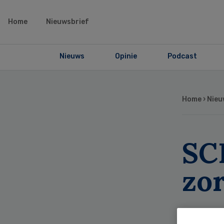
Home
Nieuwsbrief
Nieuws
Opinie
Podcast
Home
›
Nieu
SC
zor