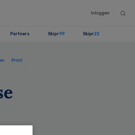
Searc
Inloggen
this
websit
Partners
Skipr
99
Skipr
22
Primary
Sidebar
en
Print
se