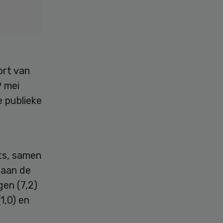
ort van
9 mei
e publieke
ts, samen
naan de
gen (7,2)
1,0) en