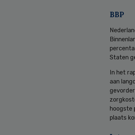
BBP
Nederlan
Binnenlan
percenta
Staten g
In het ra
aan langd
gevorder
zorgkoste
hoogste 
plaats k