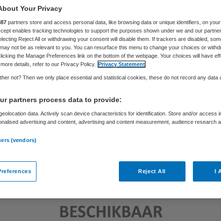
Skipr Redactie
10 mei 2012
,
13:11
26 keer gelezen
About Your Privacy
887
partners store and access personal data, like browsing data or unique identifiers, on your
Accept enables tracking technologies to support the purposes shown under we and our partne
electing Reject All or withdrawing your consent will disable them. If trackers are disabled, so
may not be as relevant to you. You can resurface this menu to change your choices or withd
licking the Manage Preferences link on the bottom of the webpage. Your choices will have eff
more details, refer to our Privacy Policy.
Privacy Statement
her not? Then we only place essential and statistical cookies, these do not record any data
r partners process data to provide:
eolocation data. Actively scan device characteristics for identification. Store and/or access 
onalised advertising and content, advertising and content measurement, audience research 
.
ners (vendors)
references
Reject All
I 