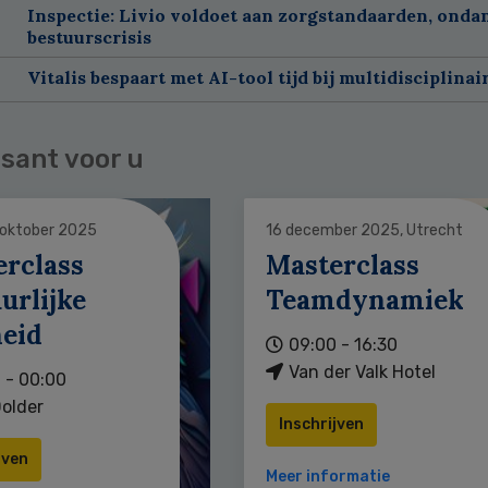
Inspectie: Livio voldoet aan zorgstandaarden, onda
bestuurscrisis
Vitalis bespaart met AI-tool tijd bij multidisciplinai
sant voor u
 oktober 2025
16 december 2025, Utrecht
erclass
Masterclass
urlijke
Teamdynamiek
heid
09:00 - 16:30
Van der Valk Hotel
 - 00:00
older
Inschrijven
jven
Meer informatie