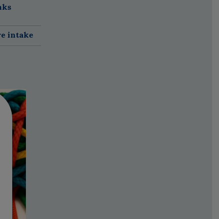
nks
re intake