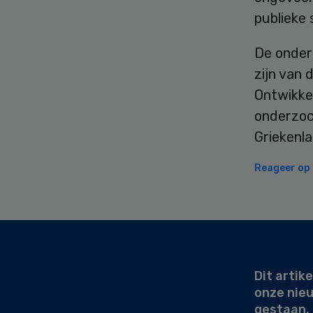
publieke 
De onderz
zijn van
Ontwikkel
onderzoc
Griekenla
Reageer op d
Secondary
Sidebar
Dit artike
onze nie
gestaan.