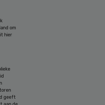
ak
rland om
t hier
lieke
id
en
ctoren
nd geeft
t aan de