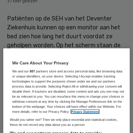
37 keer gelezen
Patiënten op de SEH van het Deventer
Ziekenhuis kunnen op een monitor aan het
bed zien hoe lang het duurt voordat ze
geholpen worden. Op het scherm staan de
gemiddelde wachttijd voor de arts, de
gemiddelde verblijftijd en het aantal
We Care About Your Privacy
personen dat wacht op de arts.
We and our
887
partners store and access personal data, like browsing data
or unique identifiers, on your device. Selecting I Accept enables tracking
technologies to support the purposes shown under we and our partners
Het Deventer Ziekenhuis
heeft het
process data to provide. Selecting Reject All or withdrawing your consent will
disable them. If trackers are disabled, some content and ads you see may not
systeem dit weekend in gebruik genomen
be as relevant to you. You can resurface this menu to change your choices or
withdraw consent at any time by clicking the Manage Preferences link on the
en heeft daarmee een primeur voor
bottom of the webpage. Your choices will have effect within our Website. For
Nederland.
more details, refer to our Privacy Policy.
Privacy Statement
Would you rather not? Then we only place essential and statistical cookies,
these do not record any data about you as a person
Tevredenheid
We and our partners process data to provide: