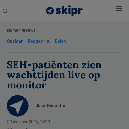
Search
this
Secondary
website
Sidebar
Home
›
Nieuws
Opslaan
Reageer nu
Delen
SEH-patiënten zien
wachttijden live op
monitor
Skipr Redactie
20 oktober 2016
,
15:08