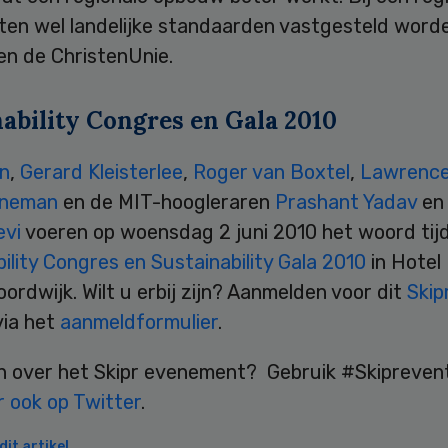
en wel landelijke standaarden vastgesteld worde
en de ChristenUnie.
nability Congres en Gala 2010
an
,
Gerard Kleisterlee
,
Roger van Boxtel
,
Lawrence
eneman
en de MIT-hoogleraren
Prashant Yadav
e
evi
voeren op woensdag 2 juni 2010 het woord tij
ility Congres en Sustainability Gala 2010
in Hotel 
oordwijk. Wilt u erbij zijn? Aanmelden voor dit
Skip
via het
aanmeldformulier
.
n over het Skipr evenement? Gebruik #Skipreven
r ook op Twitter
.
it artikel