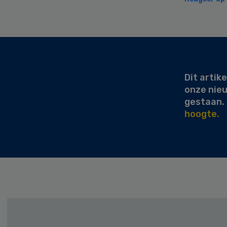
Secondary
Sidebar
Dit artike
onze nie
gestaan.
hoogte.