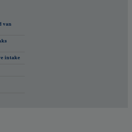
d van
nks
re intake