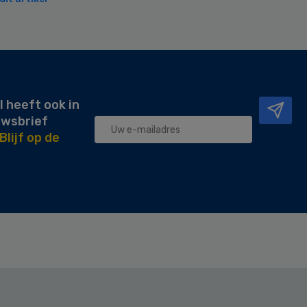
l heeft ook in
uwsbrief
Blijf op de