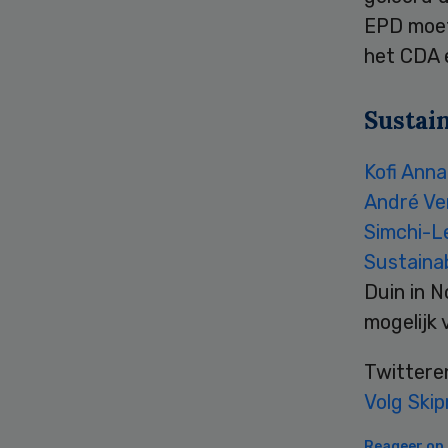
EPD moet
het CDA 
Sustai
Kofi Ann
André V
Simchi-L
Sustainab
Duin in N
mogelijk 
Twittere
Volg Skip
Reageer op d