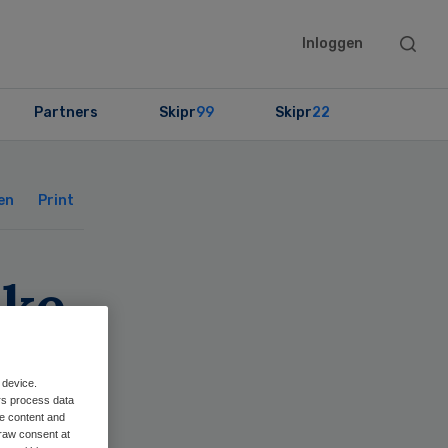
Searc
Inloggen
this
websit
Partners
Skipr
99
Skipr
22
Primary
Sidebar
en
Print
jke
 device.
rs process data
me content and
raw consent at