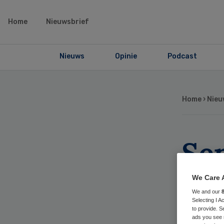
Home
Nieuwsbrief
Nieuws
Opinie
Podcast
Home
›
Nieu
Sen
ko
We Care 
We and our
Selecting I 
to provide. S
ads you see 