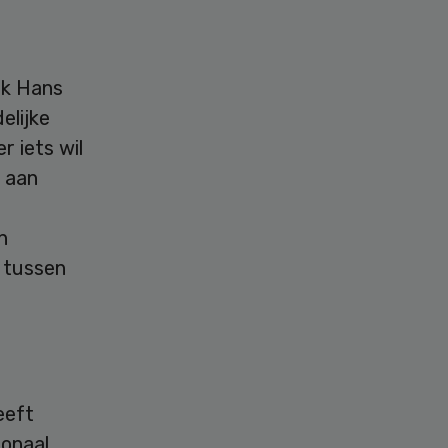
ok Hans
elijke
r iets wil
t aan
n
 tussen
eeft
ionaal