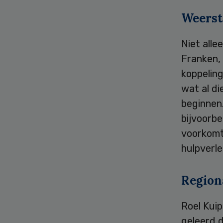
Weerst
Niet alle
Franken, 
koppeling
wat al di
beginnen.
bijvoorbe
voorkomt
hulpverle
Region
Roel Kuip
geleerd d