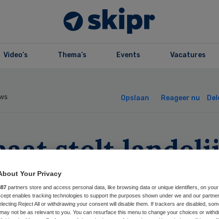
Video’s
Thema’s
Events
Vacatures
ws
Opslaan
Reageer nu
Del
aat stelt landeli
ppeling EPD uit
About Your Privacy
887
partners store and access personal data, like browsing data or unique identifiers, on your
Accept enables tracking technologies to support the purposes shown under we and our partne
electing Reject All or withdrawing your consent will disable them. If trackers are disabled, so
may not be as relevant to you. You can resurface this menu to change your choices or withd