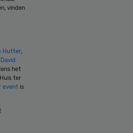
n, vinden
 Hutter
,
n
David
dens het
Huis ter
r event
is
t