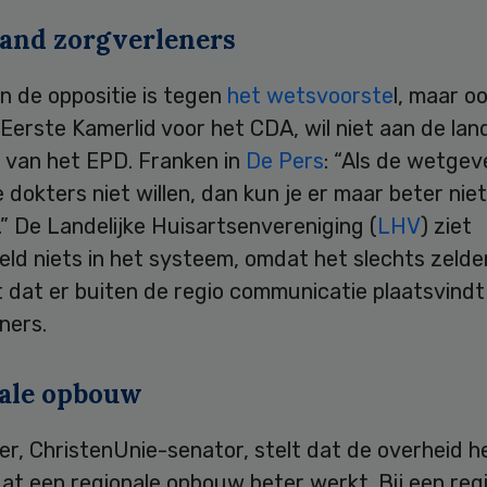
and zorgverleners
en de oppositie is tegen
het wetsvoorste
l, maar o
Eerste Kamerlid voor het CDA, wil niet aan de land
 van het EPD. Franken in
De Pers
: “Als de wetgeve
e dokters niet willen, dan kun je er maar beter nie
” De Landelijke Huisartsenvereniging (
LHV
) ziet
eld niets in het systeem, omdat het slechts zelde
 dat er buiten de regio communicatie plaatsvindt
ners.
ale opbouw
er, ChristenUnie-senator, stelt dat de overheid h
at een regionale opbouw beter werkt. Bij een reg