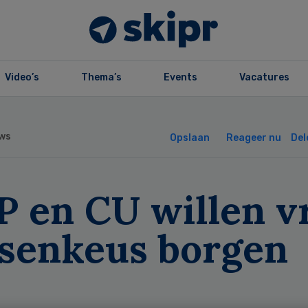
Video’s
Thema’s
Events
Vacatures
ws
Opslaan
Reageer nu
Del
 en CU willen vr
tsenkeus borgen