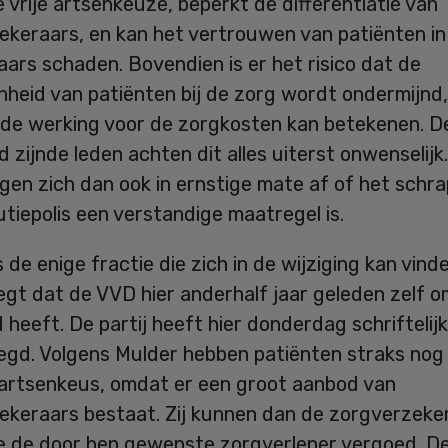
 vrije artsenkeuze, beperkt de differentiatie van
ekeraars, en kan het vertrouwen van patiënten in
ars schaden. Bovendien is er het risico dat de
nheid van patiënten bij de zorg wordt ondermijnd
nde werking voor de zorgkosten kan betekenen. De
 zijnde leden achten dit alles uiterst onwenselijk
gen zich dan ook in ernstige mate af of het schr
utiepolis een verstandige maatregel is.
 de enige fractie die zich in de wijziging kan vind
gt dat de VVD hier anderhalf jaar geleden zelf o
heeft. De partij heeft hier donderdag schriftelijk
egd. Volgens Mulder hebben patiënten straks nog
e artsenkeus, omdat er een groot aanbod van
ekeraars bestaat. Zij kunnen dan de zorgverzeke
ie de door hen gewenste zorgverlener vergoed. D