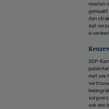
moeten n
gemaakt b
dan strak
dat verze
is verle
Keuzev
SGP-Kamer
patiënte
met wie h
vertrouwe
belangrij
zorgverze
ook een b