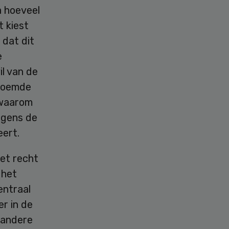
a hoeveel
t kiest
 dat dit
e
il van de
eroemde
 waarom
olgens de
eert.
Het recht
 het
entraal
er in de
 andere