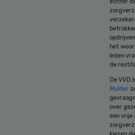
echter de
zorgverz
verzekera
betrokke
opdrijve
het woord
leden vra
de restit
De VVD is
Mulder
ze
gevraagd 
over gez
een vrij
zorgverz
kiezen d