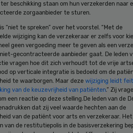
 ter beschikking staan om hun verzekerden naar 
cteerde zorgaanbieder te sturen.
s “niet te spreken” over het voorstel. “Met de
lde wijziging kan de verzekeraar er zelfs voor k
eheel geen vergoeding meer te geven als een verz
 niet-gecontracteerde aanbieder gaat. De leden 
ie vragen hoe dit zich verhoudt tot de vrije art
od op verticale integratie is bedoeld om de patiën
jheid te waarborgen. Maar deze
wijziging leidt feit
king van de keuzevrijheid van patiënten
.” Zij vrag
om een reactie op deze stelling.De leden van de 
benadrukken dat zij veel waarde hechten aan de
heid van de patiënt voor arts en verzekeraar. Het
 van de restitutiepolis in de basisverzekering be