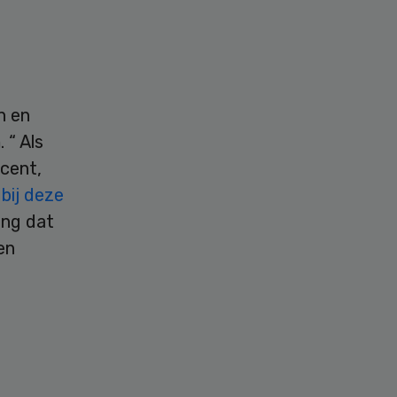
n en
 “ Als
cent,
bij deze
ang dat
en