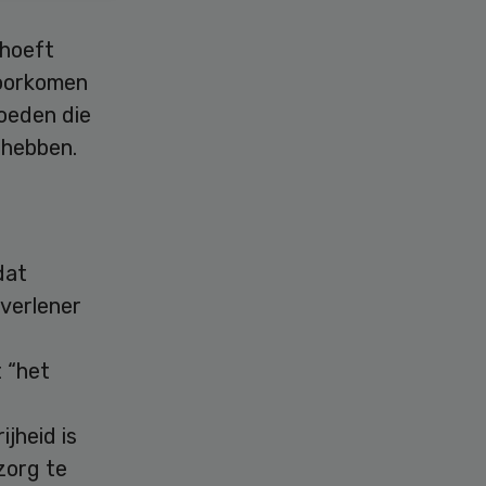
 hoeft
voorkomen
oeden die
 hebben.
dat
verlener
 “het
jheid is
zorg te