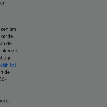
een
iezen om
ekerde
van de
senkeuze.
t zijn
elijk tot
en de
D66-
perkt