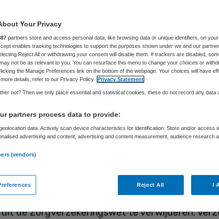
Skipr Redactie
20 februari 2013
,
15:20
67 keer gelezen
About Your Privacy
887
partners store and access personal data, like browsing data or unique identifiers, on your
 moeten zelf een zorgverlener kunnen blijven kie
Accept enables tracking technologies to support the purposes shown under we and our partne
electing Reject All or withdrawing your consent will disable them. If trackers are disabled, so
e SGP en de ChristenUnie in de Tweede Kamer. Ze
may not be as relevant to you. You can resurface this menu to change your choices or withd
licking the Manage Preferences link on the bottom of the webpage. Your choices will have eff
oensdag een amendement op de Zorgverzekeri
more details, refer to our Privacy Policy.
Privacy Statement
.
her not? Then we only place essential and statistical cookies, these do not record any data
GP en de CU mag de door de zorgverzekeraar te 
r partners process data to provide:
g straks “niet dermate gering zijn dat deze voor
eolocation data. Actively scan device characteristics for identification. Store and/or access 
onalised advertising and content, advertising and content measurement, audience research 
e een feitelijke hinderpaal op zou leveren om af 
.
ners (vendors)
oor de zorgverzekeraar gecontracteerde of in di
rgaanbieder”.
references
Reject All
I 
stelde minister Edith Schippers (VVD) van VWS vo
3 uit de Zorgverzekeringswet te verwijderen. Ver