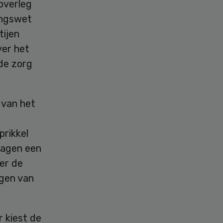
overleg
ingswet
tijen
ver het
de zorg
 van het
rikkel
ragen een
er de
ngen van
r kiest de