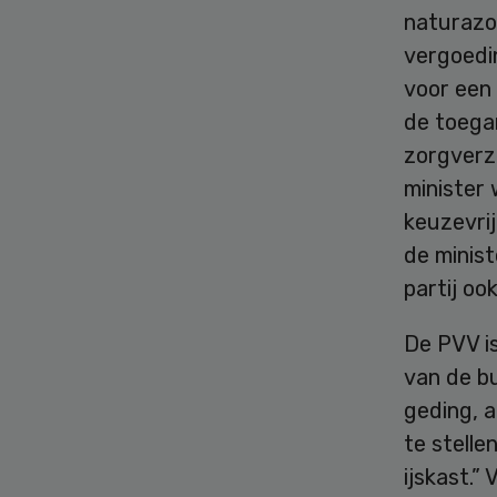
naturazor
vergoedin
voor een
de toega
zorgverze
minister 
keuzevri
de minist
partij oo
De PVV i
van de bu
geding, a
te stelle
ijskast.