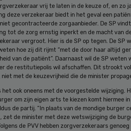
gverzekeraar vrij te laten in de keuze of, en zo j
g deze verzekeraar biedt in het geval een patiën
 niet gecontracteerde zorgaanbieder. De SP vindt
ng tot de zorg ernstig inperkt en de macht van d
keraar vergroot. Hier is de SP op tegen. De SP w
weten hoe zij dit rijmt “met de door haar altijd g
jheid van de patiënt”. Daarnaast wil de SP weten
er de restitutiepolis wil afschaffen. Dit strookt v
k niet met de keuzevrijheid die de minister propag
s het ook oneens met de voorgestelde wijziging. 
rger om zijn eigen arts te kiezen komt hiermee in
ldus de partij. “In plaats van de mondige burger c
n, zet de minister met deze wetswijziging de burg
” Volgens de PVV hebben zorgverzekeraars genoeg