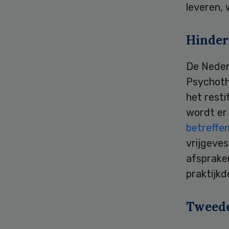
leveren, 
Hinder
De Neder
Psychoth
het rest
wordt er
betreffe
vrijgeve
afsprake
praktijkd
Tweed