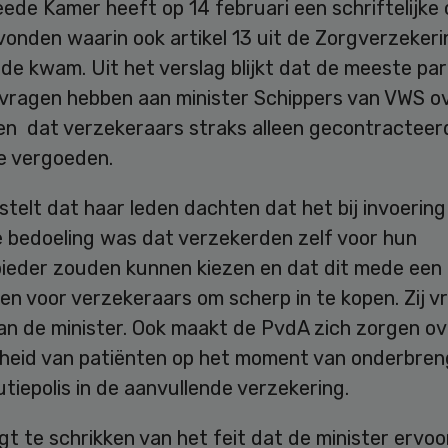
ede Kamer heeft op 14 februari een schriftelijke 
vonden waarin ook artikel 13 uit de Zorgverzeker
de kwam. Uit het verslag blijkt dat de meeste par
e vragen hebben aan minister Schippers van VWS o
n dat verzekeraars straks alleen gecontracteer
e vergoeden.
telt dat haar leden dachten dat het bij invoering
e bedoeling was dat verzekerden zelf voor hun
ieder zouden kunnen kiezen en dat dit mede een p
n voor verzekeraars om scherp in te kopen. Zij v
an de minister. Ook maakt de PvdA zich zorgen ov
jheid van patiënten op het moment van onderbre
utiepolis in de aanvullende verzekering.
t te schrikken van het feit dat de minister ervoo