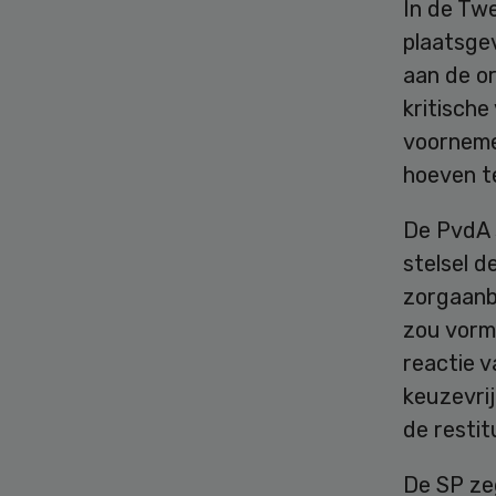
In de Twe
plaatsge
aan de or
kritisch
voorneme
hoeven t
De PvdA s
stelsel d
zorgaanb
zou vorme
reactie v
keuzevri
de restit
De SP zeg