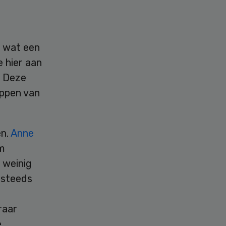
, wat een
 hier aan
. Deze
appen van
en.
Anne
m
 weinig
 steeds
raar
e