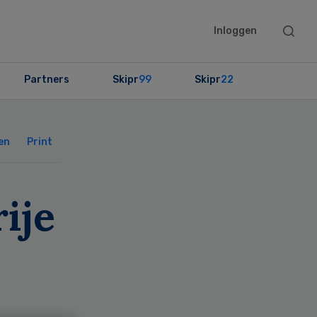
Searc
Inloggen
this
websit
Partners
Skipr
99
Skipr
22
Primary
Sidebar
en
Print
ije