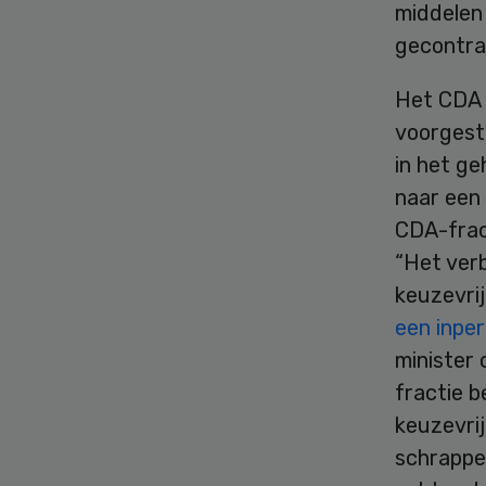
middelen
gecontra
Het CDA i
voorgeste
in het g
naar een
CDA-fract
“Het verb
keuzevri
een inper
minister 
fractie 
keuzevrij
schrappen