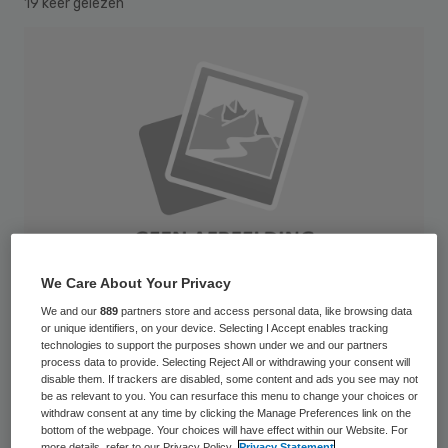
19 keer gelezen
We Care About Your Privacy
We and our
889
partners store and access personal data, like browsing data
or unique identifiers, on your device. Selecting I Accept enables tracking
technologies to support the purposes shown under we and our partners
Het Sint Franciscus Gasthuis in Rotterdam
process data to provide. Selecting Reject All or withdrawing your consent will
disable them. If trackers are disabled, some content and ads you see may not
heeft de Gastvrijheidszorg Award 2012 in
be as relevant to you. You can resurface this menu to change your choices or
withdraw consent at any time by clicking the Manage Preferences link on the
de categorie Ziekenhuizen gewonnen. Het
bottom of the webpage. Your choices will have effect within our Website. For
more details, refer to our Privacy Policy.
Privacy Statement