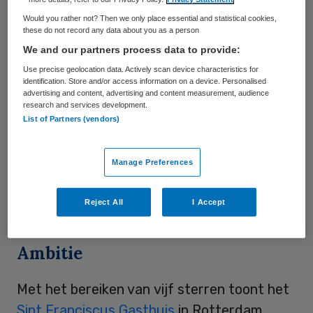
ziekenhuis kreeg de prijs uitgereikt tijdens
Would you rather not? Then we only place essential and statistical cookies,
het Nationaal Congres Gastvrijheidszorg in
these do not record any data about you as a person
Ede afgelopen week.
We and our partners process data to provide:
Use precise geolocation data. Actively scan device characteristics for
In de categorie Verpleging & Verzorging
identification. Store and/or access information on a device. Personalised
advertising and content, advertising and content measurement, audience
won
Zorgcentrum Padua
in Tilburg de
research and services development.
List of Partners (vendors)
award.
Emergis
in Kloetinge won in de
categorie GGZ en
verpleeghuis Judith
Manage Preferences
Leysterhof
in Hardinxveld-Giessendam ging
er vandoor met de hoofdprijs in de
Reject All
I Accept
categorie Kleinschalig Wonen.
Ambitie
Met het bereiken van vijf sterren toont het
Sint Franciscus Gasthuis
in Rotterdam