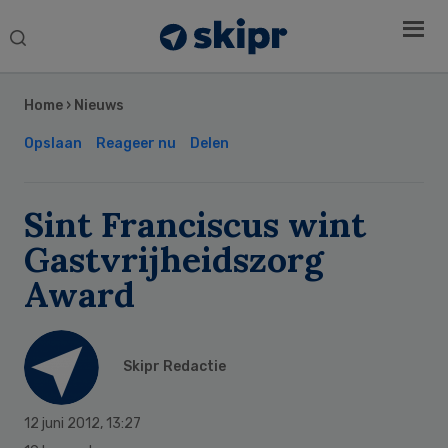
Search
this
Secondary
website
Sidebar
Home
›
Nieuws
Opslaan
Reageer nu
Delen
Sint Franciscus wint
Gastvrijheidszorg
Award
Skipr Redactie
12 juni 2012
,
13:27