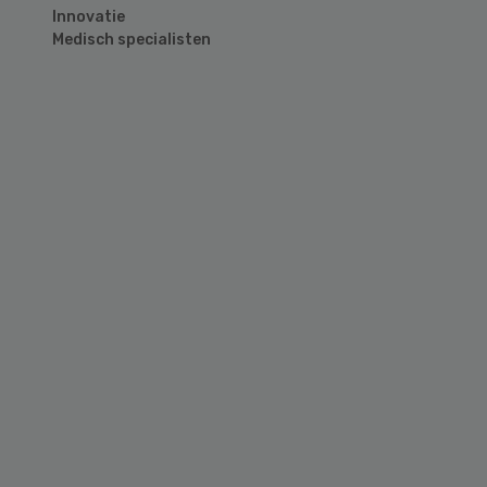
Innovatie
Medisch specialisten
Primary
Sidebar