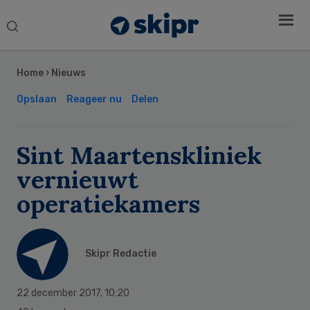
Search
this
Secondary
website
Sidebar
Home
›
Nieuws
Opslaan
Reageer nu
Delen
Sint Maartenskliniek
vernieuwt
operatiekamers
Skipr Redactie
22 december 2017
,
10:20