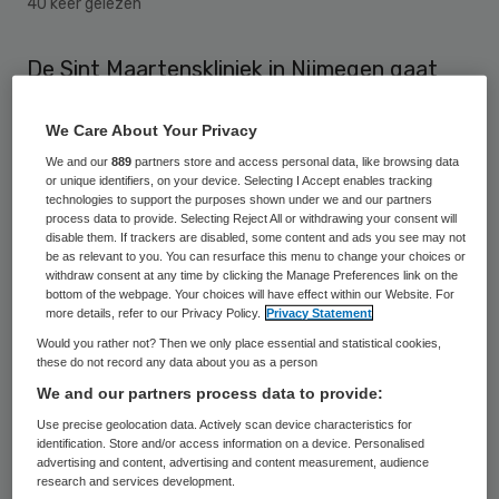
40 keer gelezen
De Sint Maartenskliniek in Nijmegen gaat
zijn operatiekamers vernieuwen. De nieuw
We Care About Your Privacy
ok’s moeten veiliger, eenvoudiger,
We and our
889
partners store and access personal data, like browsing data
effectiever en efficiënter worden, met
or unique identifiers, on your device. Selecting I Accept enables tracking
minder kans op infecties, op menselijke
technologies to support the purposes shown under we and our partners
process data to provide. Selecting Reject All or withdrawing your consent will
fouten en meer comfort voor patiënten en
disable them. If trackers are disabled, some content and ads you see may not
be as relevant to you. You can resurface this menu to change your choices or
het operatieteam.
withdraw consent at any time by clicking the Manage Preferences link on the
bottom of the webpage. Your choices will have effect within our Website. For
more details, refer to our Privacy Policy.
Privacy Statement
Ontwikkelaar en leverancier de
Would you rather not? Then we only place essential and statistical cookies,
operatiekamers is Optimus, opgericht door
these do not record any data about you as a person
een neurochirurg met als doel om de risico’s
We and our partners process data to provide:
uit ok’s te elimineren, zo laat de kliniek
Use precise geolocation data. Actively scan device characteristics for
identification. Store and/or access information on a device. Personalised
weten.
advertising and content, advertising and content measurement, audience
research and services development.