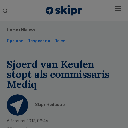
Search
this
Secondary
website
Sidebar
Home
›
Nieuws
Opslaan
Reageer nu
Delen
Sjoerd van Keulen
stopt als commissaris
Mediq
Skipr Redactie
6 februari 2013
,
09:46