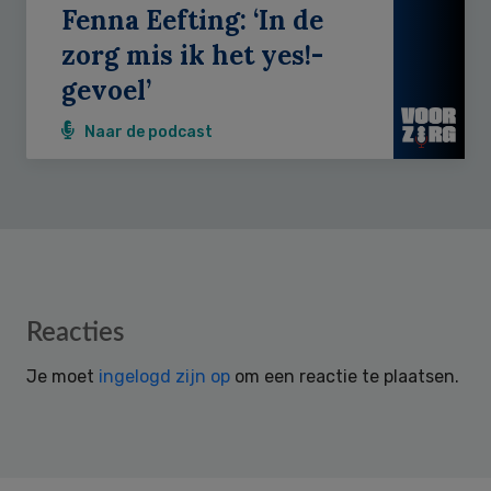
Fenna Eefting: ‘In de
zorg mis ik het yes!-
gevoel’
Naar de podcast
Reader
Reacties
Interactions
Je moet
ingelogd zijn op
om een reactie te plaatsen.