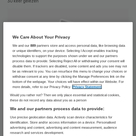
30 keer gelezen
We Care About Your Privacy
We and our
889
partners store and access personal data, like browsing data
or unique identifiers, on your device. Selecting I Accept enables tracking
technologies to support the purposes shown under we and our partners
process data to provide. Selecting Reject All or withdrawing your consent will
disable them. If trackers are disabled, some content and ads you see may not
be as relevant to you. You can resurface this menu to change your choices or
withdraw consent at any time by clicking the Manage Preferences link on the
bottom of the webpage. Your choices will have effect within our Website. For
more details, refer to our Privacy Policy.
Privacy Statement
Would you rather not? Then we only place essential and statistical cookies,
these do not record any data about you as a person
We and our partners process data to provide:
Sjoerd van Keulen heeft maandag zijn
Use precise geolocation data. Actively scan device characteristics for
functie neergelegd als commissaris van
identification. Store and/or access information on a device. Personalised
Mediq. Directe aanleiding hiervoor is de
advertising and content, advertising and content measurement, audience
research and services development.