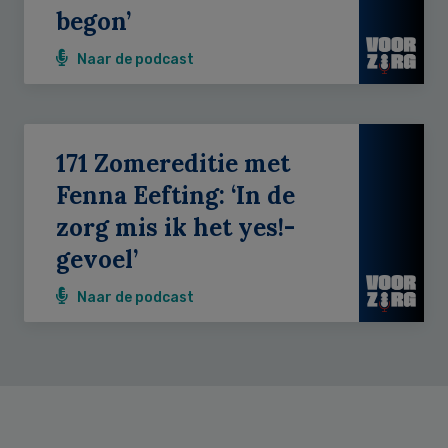
begon’
Naar de podcast
171 Zomereditie met
Fenna Eefting: ‘In de
zorg mis ik het yes!-
gevoel’
Naar de podcast