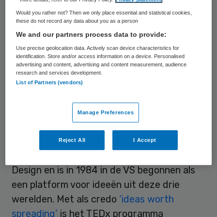
doen. Degene die het beste, slimste of
Would you rather not? Then we only place essential and statistical cookies,
these do not record any data about you as a person
meest innovatieve idee heeft, mag dit
We and our partners process data to provide:
uiteindelijk uitgebreider presenteren op
Use precise geolocation data. Actively scan device characteristics for
TEDxMaastricht
op 4 april 2011 in het
identification. Store and/or access information on a device. Personalised
advertising and content, advertising and content measurement, audience
Theater aan het Vrijthof. Skipr mag als
research and services development.
mediapartner daarnaast vijf kaarten
List of Partners (vendors)
verloten voor TEDxMaastricht.
Manage Preferences
Fenomeen
Reject All
I Accept
TED staat voor Technology Entertainment
Design en is in 1984 in de VS begonnen als
een platform voor ideeën uit deze drie
werelden. Met als credo
‘ideas worth
spreading’
is het TEDx programma