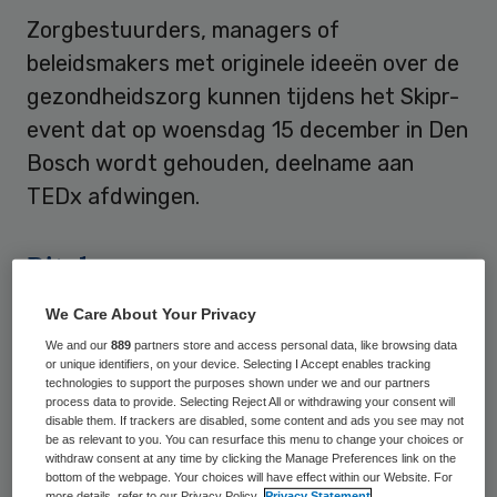
Zorgbestuurders, managers of
beleidsmakers met originele ideeën over de
gezondheidszorg kunnen tijdens het Skipr-
event dat op woensdag 15 december in Den
Bosch wordt gehouden, deelname aan
TEDx afdwingen.
Pitch
We Care About Your Privacy
Skipr biedt tijdens het
evenement
We and our
889
partners store and access personal data, like browsing data
eigenzinnige denkers in de zorg de
or unique identifiers, on your device. Selecting I Accept enables tracking
technologies to support the purposes shown under we and our partners
gelegenheid om in een korte, een minuut
process data to provide. Selecting Reject All or withdrawing your consent will
durende pitch hun ideeën te ontvouwen.
disable them. If trackers are disabled, some content and ads you see may not
be as relevant to you. You can resurface this menu to change your choices or
Gezien het internationel karakter van TEDx
withdraw consent at any time by clicking the Manage Preferences link on the
bottom of the webpage. Your choices will have effect within our Website. For
moeten sprekers hun pitch in het Engels
more details, refer to our Privacy Policy.
Privacy Statement