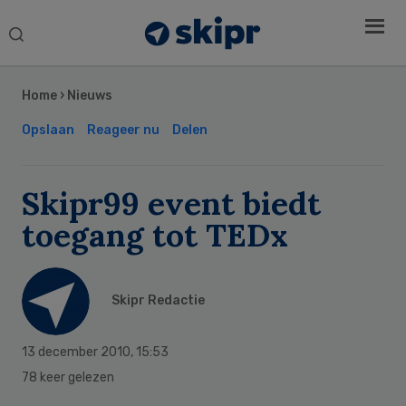
Search
this
Secondary
website
Sidebar
Home
›
Nieuws
Opslaan
Reageer nu
Delen
Skipr99 event biedt
toegang tot TEDx
Skipr Redactie
13 december 2010
,
15:53
78 keer gelezen