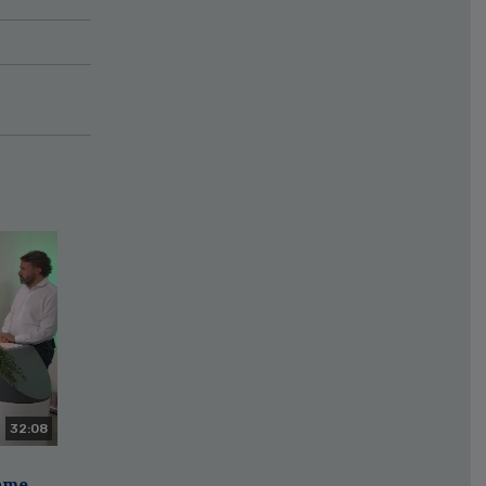
32:08
zame