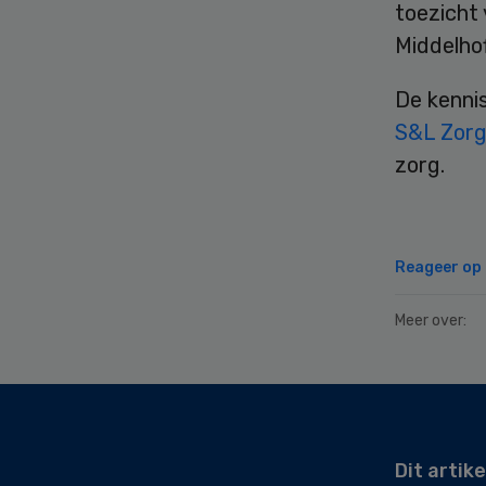
toezicht 
Middelhof
De kennis
S&L Zor
zorg.
Reageer op d
Meer over:
Secondary
Sidebar
Dit artike