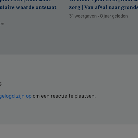
culaire waarde ontstaat
zorg | Van afval naar grond
31 weergaven
· 8 jaar geleden
den
s
gelogd zijn op
om een reactie te plaatsen.