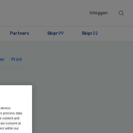
Searc
Inloggen
this
websit
Partners
Skipr
99
Skipr
22
Primary
Sidebar
en
Print
 device.
rs process data
me content and
raw consent at
ect within our