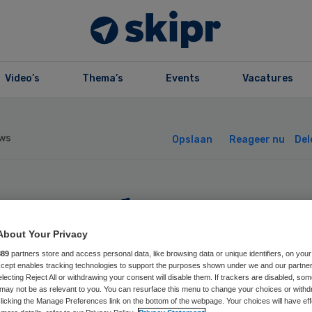
Video’s
Thema’s
Events
Vacatures
ws
Opslaan
Reageer nu
Del
L Zorg benoemt
euwe
About Your Privacy
889
partners store and access personal data, like browsing data or unique identifiers, on your
Accept enables tracking technologies to support the purposes shown under we and our partne
ezichthouders
electing Reject All or withdrawing your consent will disable them. If trackers are disabled, so
may not be as relevant to you. You can resurface this menu to change your choices or withd
licking the Manage Preferences link on the bottom of the webpage. Your choices will have eff