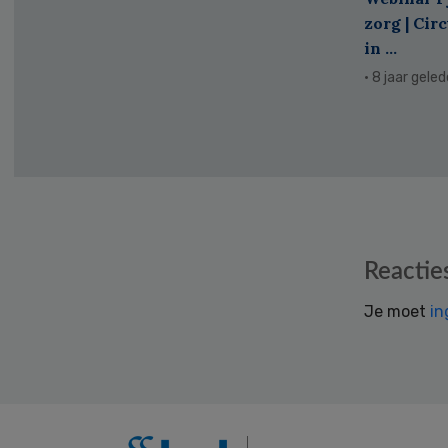
zorg | Cir
in ...
· 8 jaar gele
Reader
Reactie
Interactions
Je moet
in