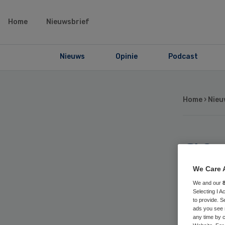
Home
Nieuwsbrief
Nieuws
Opinie
Podcast
Home
›
Nieu
S&
ni
We Care 
We and our
Selecting I 
to
to provide. S
ads you see 
any time by c