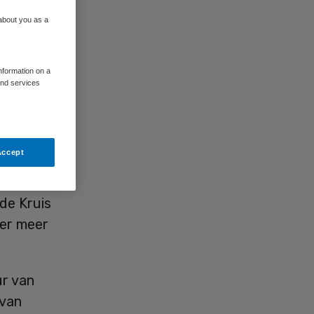
 about you as a
information on a
and services
eldt de
Accept
&L Zorg,
de Kruis
der meer
ur van
 van