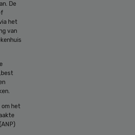
an. De
ef
via het
ng van
ekenhuis
e
,best
en
ken.
n om het
raakte
 (ANP)