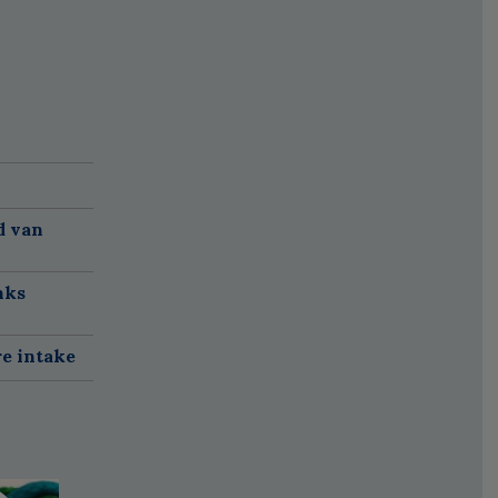
d van
nks
re intake