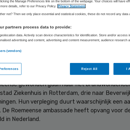
licking the Manage Preferences link on the bottom of the webpage. Your choices will have eff
more details, refer to our Privacy Policy.
Privacy Statement
her not? Then we only place essential and statistical cookies, these do not record any data
Skipr Redactie
6 november 2015
,
12:24
38 keer gelezen
r partners process data to provide:
eolocation data. Actively scan device characteristics for identification. Store and/or access 
onalised advertising and content, advertising and content measurement, audience research 
dencentra in Nederland gaan tien slachtoffers 
.
ecente brand in een discotheek in de Roemeense
ners (vendors)
d Boekarest. Het is de bedoeling dat ze dit week
n.
references
Reject All
I 
eense gewonden gaan naar het brandwondencen
stad Ziekenhuis in Rotterdam, drie naar Beverwij
ingen. Hun verpleging duurt waarschijnlijk een aa
 De Roemeense ambassade heeft opvang voor de 
ld in Nederland.