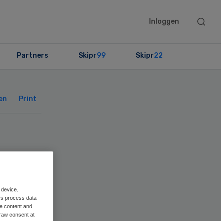
Searc
Inloggen
this
websit
Partners
Skipr
99
Skipr
22
Primary
Sidebar
en
Print
 device.
rs process data
me content and
raw consent at