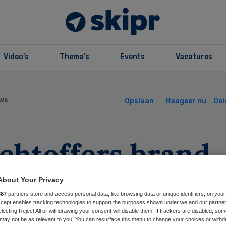
Video’s
Thema’s
Events
Vacatures
ws
Opslaan
Reageer nu
Del
chtoffers brand
emenië naar
About Your Privacy
887
partners store and access personal data, like browsing data or unique identifiers, on your
derland
Accept enables tracking technologies to support the purposes shown under we and our partne
electing Reject All or withdrawing your consent will disable them. If trackers are disabled, so
may not be as relevant to you. You can resurface this menu to change your choices or withd