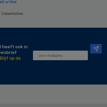
it artikel
Calamiteiten
l heeft ook in
uwsbrief
Blijf op de