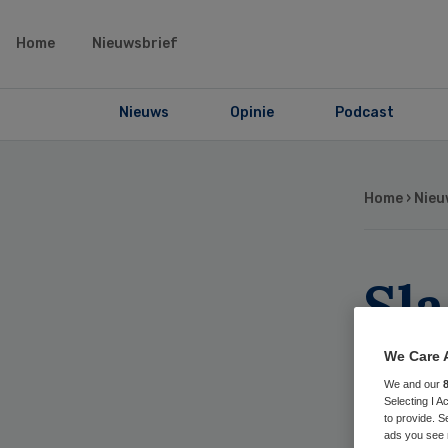
Home
Nieuwsbrief
Nieuws
Opinie
Podcast
Home
›
Nieu
Sla
Ro
We Care 
We and our
Ne
Selecting I 
to provide. S
ads you see 