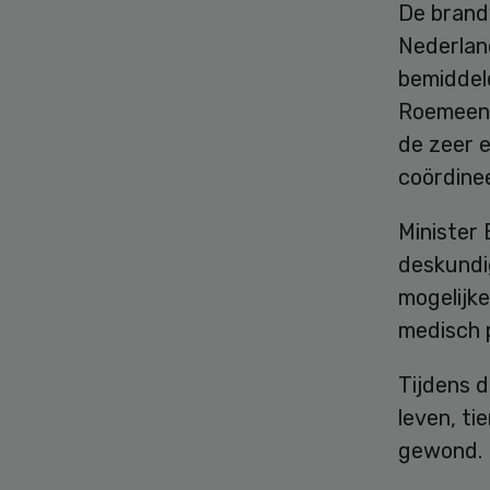
De brand
Nederlan
bemiddeld
Roemeens
de zeer e
coördinee
Minister 
deskundi
mogelijk
medisch p
Tijdens 
leven, t
gewond. 