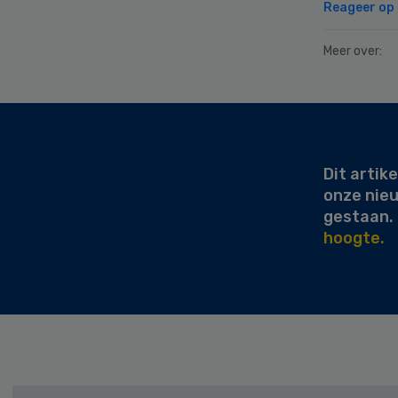
Reageer op d
Meer over:
Secondary
Sidebar
Dit artike
onze nie
gestaan.
hoogte.