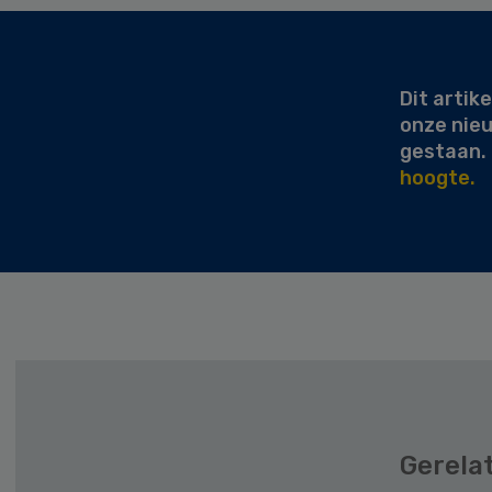
Secondary
Sidebar
Dit artike
onze nie
gestaan.
hoogte.
Gerela