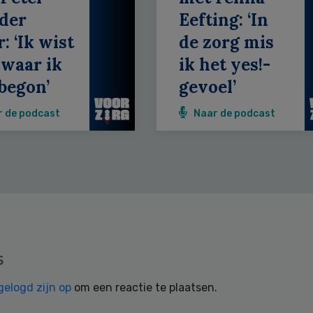
der
Eefting: ‘In
: ‘Ik wist
de zorg mis
 waar ik
ik het yes!-
begon’
gevoel’
r de podcast
Naar de podcast
s
gelogd zijn op
om een reactie te plaatsen.