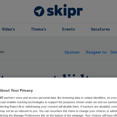
Video’s
Thema’s
Events
Vacatures
ws
Opslaan
Reageer nu
Del
tervaart lijdt we
lies
About Your Privacy
887
partners store and access personal data, like browsing data or unique identifiers, on your
Accept enables tracking technologies to support the purposes shown under we and our partne
electing Reject All or withdrawing your consent will disable them. If trackers are disabled, so
may not be as relevant to you. You can resurface this menu to change your choices or withd
licking the Manage Preferences link on the bottom of the webpage. Your choices will have eff