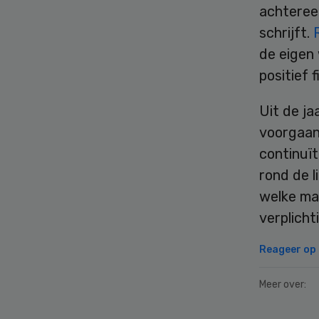
achtereen
schrijft.
de eigen 
positief 
Uit de ja
voorgaan
continuït
rond de l
welke ma
verplicht
Reageer op d
Meer over: