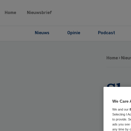
Home
Nieuwsbrief
Nieuws
Opinie
Podcast
Home
›
Nieu
Slo
ver
We Care 
We and our
Selecting I 
to provide. S
ads you see 
any time by c