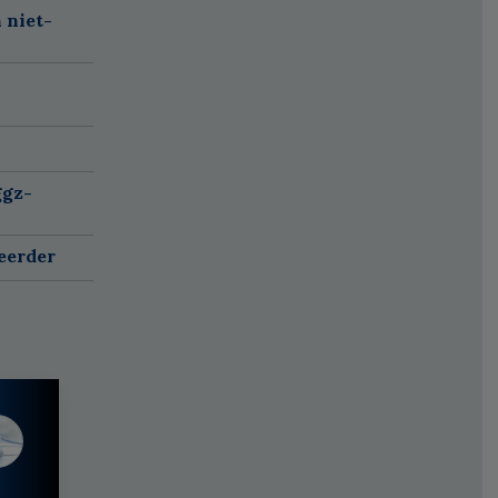
 niet-
ggz-
eerder