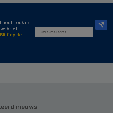
l heeft ook in
uwsbrief
Blijf op de
teerd nieuws