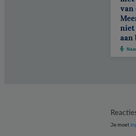
van 
Meer
niet
aan 
Naa
Reader
Reactie
Interactions
Je moet
in