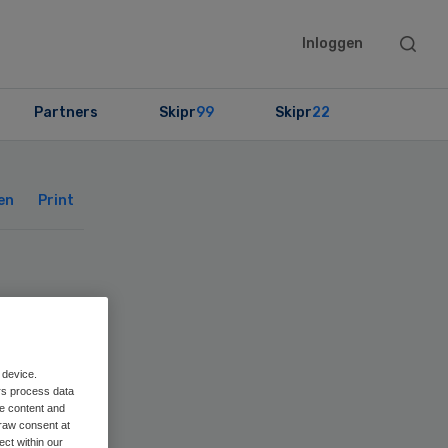
Searc
Inloggen
this
websit
Partners
Skipr
99
Skipr
22
Primary
Sidebar
en
Print
er
 device.
rs process data
me content and
raw consent at
ect within our