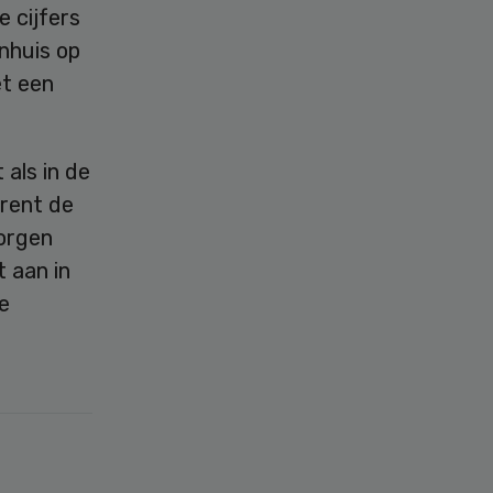
 cijfers
nhuis op
et een
 als in de
rent de
zorgen
t aan in
e