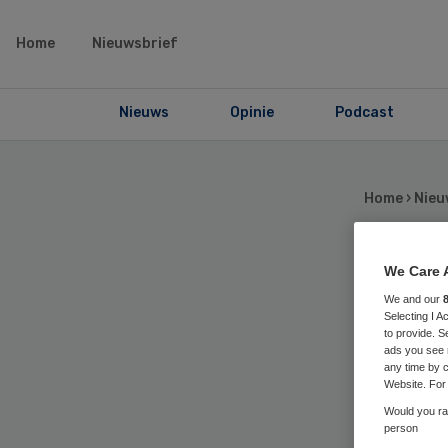
Home
Nieuwsbrief
Nieuws
Opinie
Podcast
Home
›
Nieu
We Care 
Sm
We and our
Selecting I 
voo
to provide. S
ads you see 
any time by c
Website. For 
Sw
Would you rat
person