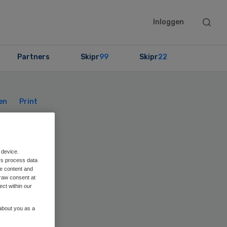
Searc
Inloggen
this
websit
Partners
Skipr
99
Skipr
22
Primary
Sidebar
en
Print
 device.
rs process data
me content and
raw consent at
ect within our
 about you as a