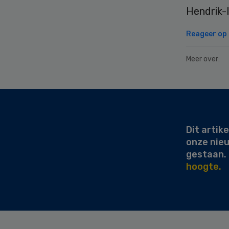
Hendrik-
Reageer op d
Meer over:
Secondary
Sidebar
Dit artike
onze nie
gestaan.
hoogte.