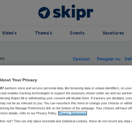
Video’s
Thema’s
Events
Vacatures
ws
Opslaan
Reageer nu
Del
About Your Privacy
eulders nieuwe
887
partners store and access personal data, like browsing data or unique identifiers, on your
Accept enables tracking technologies to support the purposes shown under we and our partne
rzitter rvt
electing Reject All or withdrawing your consent will disable them. If trackers are disabled, so
may not be as relevant to you. You can resurface this menu to change your choices or withd
licking the Manage Preferences link on the bottom of the webpage. Your choices will have eff
more details, refer to our Privacy Policy.
Privacy Statement
inhove Groep
her not? Then we only place essential and statistical cookies, these do not record any data