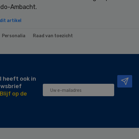
Ido-Ambacht.
it artikel
Personalia
Raad van toezicht
l heeft ook in
uwsbrief
Blijf op de