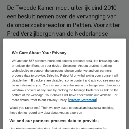
De Tweede Kamer moet uiterlijk eind 2010
een besluit nemen over de vervanging van
de onderzoeksreactor in Petten. Voorzitter
Fred Verzijlbergen van de Nederlandse
Vereniging voor Nucleaire Geneeskunde
heeft daar woensdag voor gepleit.
We Care About Your Privacy
We and our
887
partners store and access personal data, like browsing data
or unique identifiers, on your device. Selecting I Accept enables tracking
Onderhoud Petten
technologies to support the purposes shown under we and our partners
process data to provide. Selecting Reject All or withdrawing your consent will
disable them. If trackers are disabled, some content and ads you see may not
In de reactor in Petten worden isotopen
be as relevant to you. You can resurface this menu to change your choices or
withdraw consent at any time by clicking the Manage Preferences link on the
gemaakt die door ziekenhuizen worden
bottom of the webpage. Your choices will have effect within our Website. For
more details, refer to our Privacy Policy.
Privacy Statement
gebruikt bij het stellen van diagnoses. Het
Would you rather not? Then we only place essential and statistical cookies,
gaat onder meer om het vaststellen van
these do not record any data about you as a person
ernstige aandoeningen als kanker, hart- en
We and our partners process data to provide:
vaatziekten, long- en nierziekten.
Use precise geolocation data. Actively scan device characteristics for