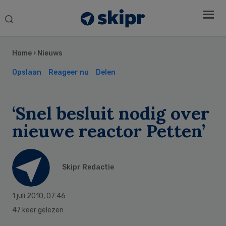
Search
this
Secondary
website
Sidebar
Home
›
Nieuws
Opslaan
Reageer nu
Delen
‘Snel besluit nodig over
nieuwe reactor Petten’
Skipr Redactie
1 juli 2010
,
07:46
47 keer gelezen