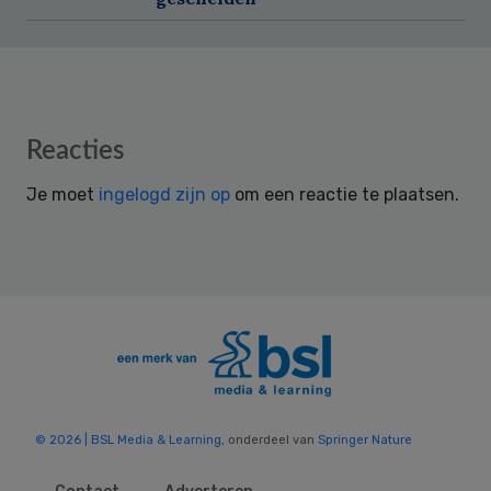
Reader
Reacties
Interactions
Je moet
ingelogd zijn op
om een reactie te plaatsen.
© 2026 | BSL Media & Learning
, onderdeel van
Springer Nature