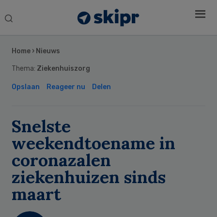
Search
this
Secondary
website
Sidebar
Home
›
Nieuws
Thema:
Ziekenhuiszorg
Opslaan
Reageer nu
Delen
Snelste
weekendtoename in
coronazalen
ziekenhuizen sinds
maart