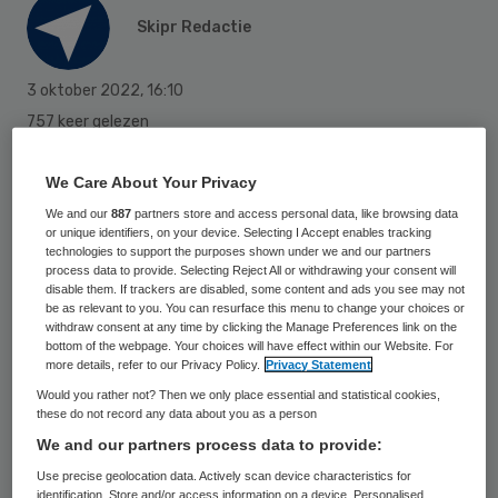
Skipr Redactie
3 oktober 2022
,
16:10
757 keer gelezen
Ziekenhuizen krijgen het steeds drukker
We Care About Your Privacy
met mensen die positief zijn getest op het
We and our
887
partners store and access personal data, like browsing data
coronavirus. Ze behandelen momenteel 842
or unique identifiers, on your device. Selecting I Accept enables tracking
technologies to support the purposes shown under we and our partners
mensen die het virus onder de leden
process data to provide. Selecting Reject All or withdrawing your consent will
disable them. If trackers are disabled, some content and ads you see may not
hebben, meldt het Landelijk
be as relevant to you. You can resurface this menu to change your choices or
withdraw consent at any time by clicking the Manage Preferences link on the
Coördinatiecentrum Patiënten Spreiding
bottom of the webpage. Your choices will have effect within our Website. For
(LCPS). Dat is het hoogste aantal sinds 5
more details, refer to our Privacy Policy.
Privacy Statement
Would you rather not? Then we only place essential and statistical cookies,
augustus, bijna twee maanden geleden.
these do not record any data about you as a person
We and our partners process data to provide:
Sinds vrijdag is het aantal opgenomen
Use precise geolocation data. Actively scan device characteristics for
identification. Store and/or access information on a device. Personalised