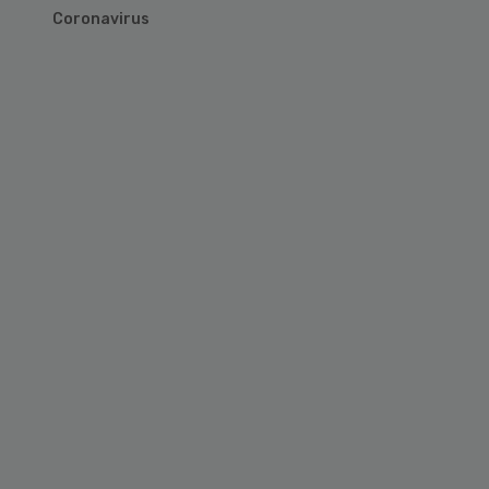
Coronavirus
Primary
Sidebar