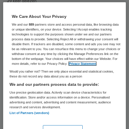
29 keer gelezen
We Care About Your Privacy
De massale keuze van gemeenten voor
We and our
889
partners store and access personal data, like browsing data
sociale wijkteam is slecht onderbouwd en
or unique identifiers, on your device. Selecting I Accept enables tracking
gaat voorbij aan tal van problemen. Dat
technologies to support the purposes shown under we and our partners
process data to provide. Selecting Reject All or withdrawing your consent will
betogen hoogleraren bestuurskunde
disable them. If trackers are disabled, some content and ads you see may not
be as relevant to you. You can resurface this menu to change your choices or
Heinrich Winter en Bert Marseille van de
withdraw consent at any time by clicking the Manage Preferences link on the
bottom of the webpage. Your choices will have effect within our Website. For
Rijksuniversiteit Groningen (RUG) in het
more details, refer to our Privacy Policy.
Privacy Statement
Dagblad van het Noorden.
Would you rather not? Then we only place essential and statistical cookies,
these do not record any data about you as a person
Ongeveer negen van de tien gemeenten
We and our partners process data to provide:
hebben inmiddels sociale wijkteams, waarin
Use precise geolocation data. Actively scan device characteristics for
identification. Store and/or access information on a device. Personalised
verschillende maatschappelijke organisaties
advertising and content, advertising and content measurement, audience
research and services development.
op lokaal niveau samenwerken, opgetuigd
List of Partners (vendors)
om taken uit te voeren op het snijvlak van
zorg, welzijn en ondersteuning.