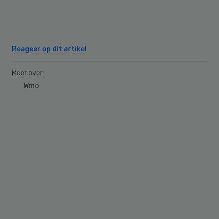
Reageer op dit artikel
Meer over:
Wmo
Primary
Sidebar