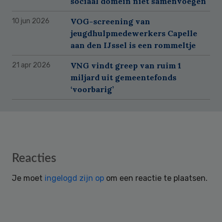
sociaal domein niet samenvoegen
VOG-screening van
10 jun 2026
jeugdhulpmedewerkers Capelle
aan den IJssel is een rommeltje
VNG vindt greep van ruim 1
21 apr 2026
miljard uit gemeentefonds
‘voorbarig’
Reader
Reacties
Interactions
Je moet
ingelogd zijn op
om een reactie te plaatsen.