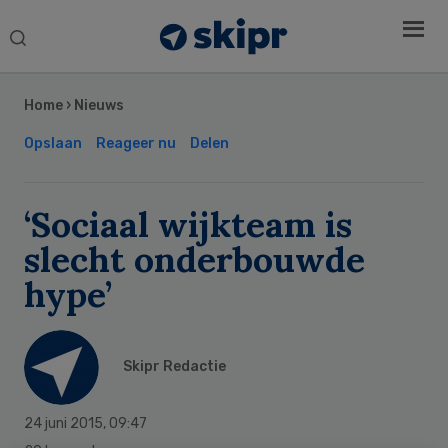
Search
this
Secondary
website
Sidebar
Home
›
Nieuws
Opslaan
Reageer nu
Delen
‘Sociaal wijkteam is
slecht onderbouwde
hype’
Skipr Redactie
24 juni 2015
,
09:47