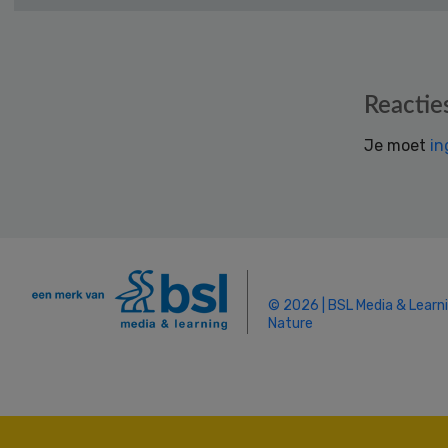
Reader
Reactie
Interactions
Je moet
in
© 2026 | BSL Media & Learn
Nature