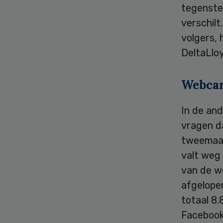
tegenstel
verschilt
volgers,
DeltaLloy
Webca
In de and
vragen d
tweemaal 
valt weg 
van de w
afgelopen
totaal 8.
Facebook