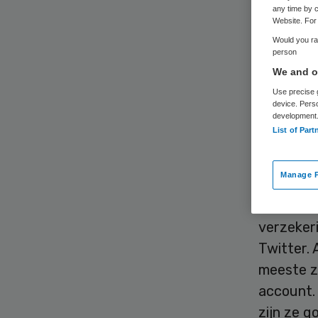
any time by c
Website. For 
Would you rat
person
We and ou
Use precise g
Zorgverz
device. Pers
development
merken s
List of Part
Facebook 
Manage P
Zo blijkt
media in
verzeker
Twitter. 
meeste z
account.
zijn ze 