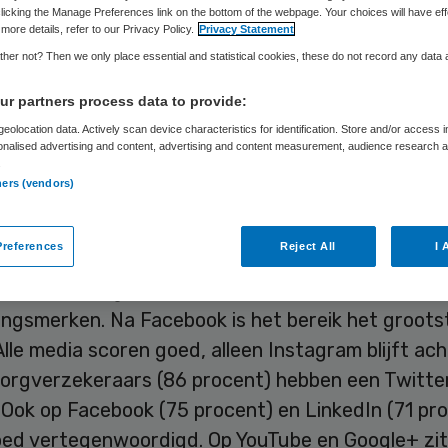
licking the Manage Preferences link on the bottom of the webpage. Your choices will have eff
more details, refer to our Privacy Policy.
Privacy Statement
her not? Then we only place essential and statistical cookies, these do not record any data
Skipr Redactie
22 oktober 2015
,
10:51
75 keer gelezen
r partners process data to provide:
eolocation data. Actively scan device characteristics for identification. Store and/or access 
ekeraars bereiken de meeste mensen via social me
onalised advertising and content, advertising and content measurement, audience research 
.
amen hebben ongeveer 600.000 volgers. Het bere
ners (vendors)
is het grootst. Daar zit meer dan de helft van de
references
Reject All
I 
 uit het onderzoek
Hoe zetten zorgverzekeraars s
van marketingbureau Buzzcapture onder de 56
ingsmerken. Na Facebook is het bereik het groots
Alle media scoren goed, alleen Instagram blijft ach
orgverzekeraars (86 procent) hebben een Twitte
 Ook op Facebook (75 procent) en LinkedIn (71 pr
goed vertegenwoordigd. Op YouTube en Google+ zit