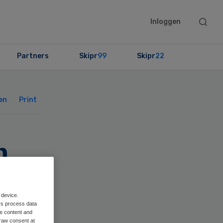
Searc
Inloggen
this
websit
Partners
Skipr
99
Skipr
22
Primary
Sidebar
en
Print
n
 device.
rs process data
me content and
raw consent at