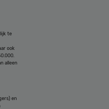
ijk te
aar ook
30.000.
n alleen
gers) en
n