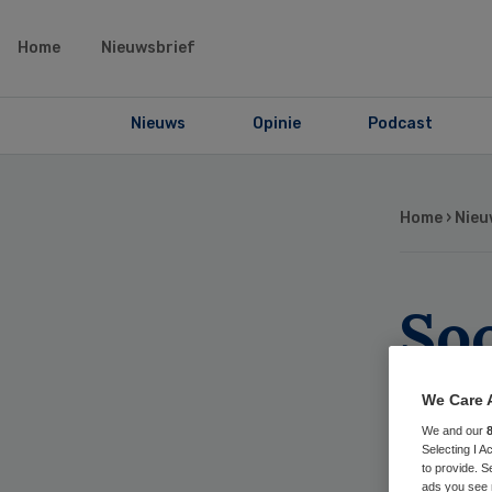
Home
Nieuwsbrief
Nieuws
Opinie
Podcast
Home
›
Nieu
So
gr
We Care 
zo
We and our
Selecting I 
to provide. S
ads you see 