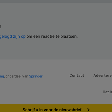
s
gelogd zijn op
om een reactie te plaatsen.
Contact
Advertere
ing
, onderdeel van
Springer
Het l
Schrijf u in voor de nieuwsbrief