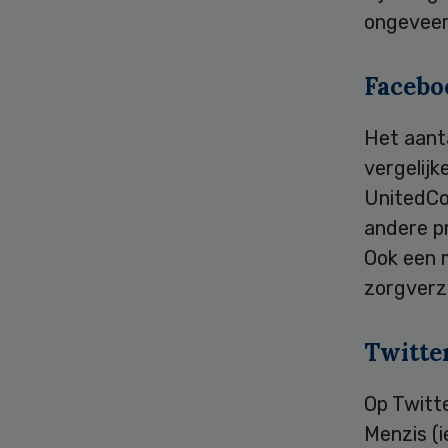
ongeveer
Facebo
Het aanta
vergelijk
UnitedCo
andere p
Ook een m
zorgverz
Twitte
Op Twitte
Menzis (i