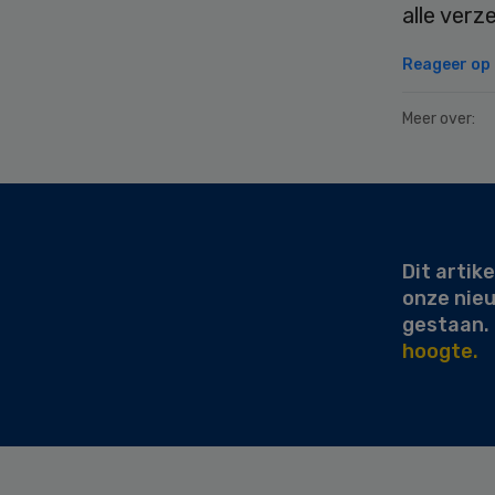
alle verz
Reageer op d
Meer over:
Secondary
Sidebar
Dit artike
onze nie
gestaan.
hoogte.