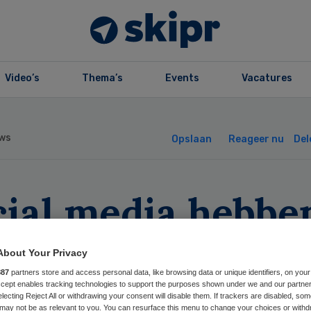
Video’s
Thema’s
Events
Vacatures
ws
Opslaan
Reageer nu
Del
cial media hebbe
ote impact op
About Your Privacy
rgverzekeraars
887
partners store and access personal data, like browsing data or unique identifiers, on your
Accept enables tracking technologies to support the purposes shown under we and our partne
electing Reject All or withdrawing your consent will disable them. If trackers are disabled, so
may not be as relevant to you. You can resurface this menu to change your choices or withd