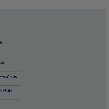
b
de
ven' vier
oelige