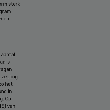
orm sterk
agram
R en
 aantal
raars
vragen
bezetting
zo het
ond in
g. Op
45) van