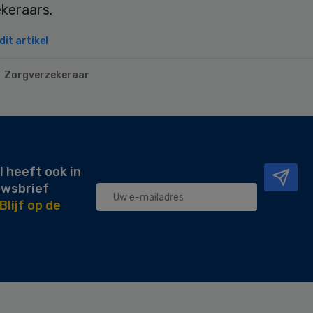
ekeraars.
it artikel
Zorgverzekeraar
l heeft ook in
uwsbrief
Blijf op de