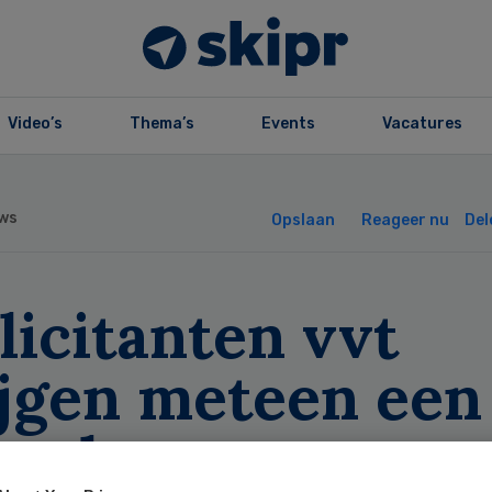
Video’s
Thema’s
Events
Vacatures
ws
Opslaan
Reageer nu
Del
licitanten vvt
ijgen meteen een
ste baan