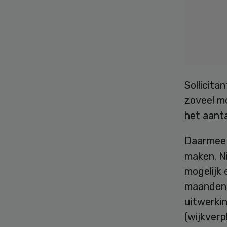
Sollicita
zoveel mo
het aanta
Daarmee 
maken. N
mogelijk
maanden,
uitwerkin
(wijkverp