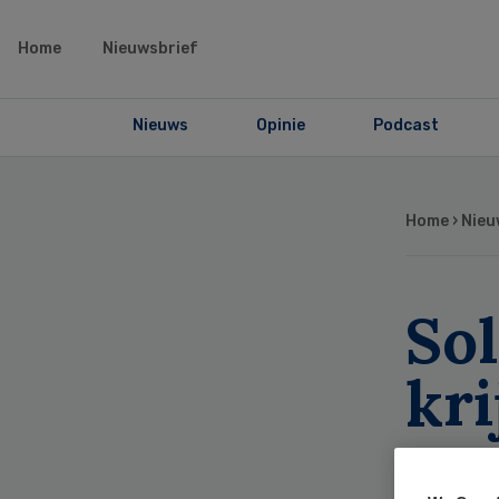
Home
Nieuwsbrief
Nieuws
Opinie
Podcast
Home
›
Nieu
Sol
kr
va