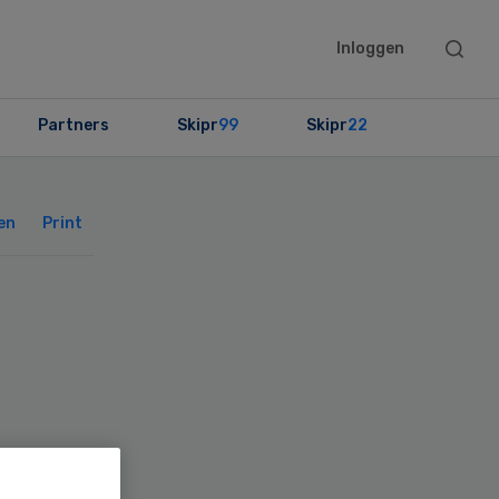
Searc
Inloggen
this
websit
Partners
Skipr
99
Skipr
22
Primary
Sidebar
en
Print