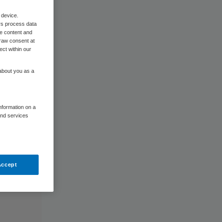
 device.
rs process data
me content and
raw consent at
ect within our
 about you as a
information on a
and services
Accept