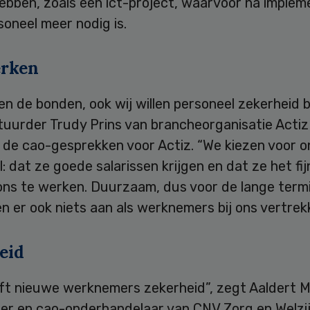
ebben, zoals een ict-project, waarvoor na implem
oneel meer nodig is.
erken
een de bonden, ook wij willen personeel zekerheid b
tuurder Trudy Prins van brancheorganisatie Actiz
 de cao-gesprekken voor Actiz. “We kiezen voor o
: dat ze goede salarissen krijgen en dat ze het fij
ons te werken. Duurzaam, dus voor de lange termi
 er ook niets aan als werknemers bij ons vertrek
eid
ft nieuwe werknemers zekerheid”, zegt Aaldert M
er en cao-onderhandelaar van CNV Zorg en Welzij