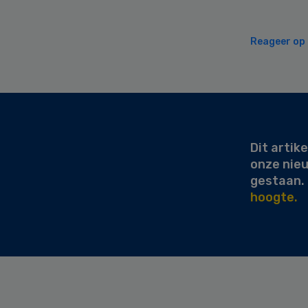
Reageer op d
Secondary
Sidebar
Dit artike
onze nie
gestaan.
hoogte.