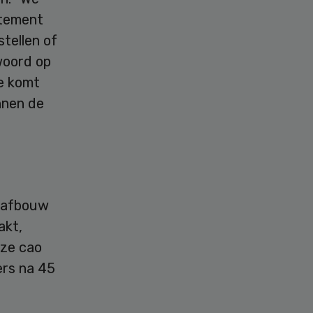
atement
stellen of
woord op
e komt
nnen de
e afbouw
akt,
eze cao
ers na 45