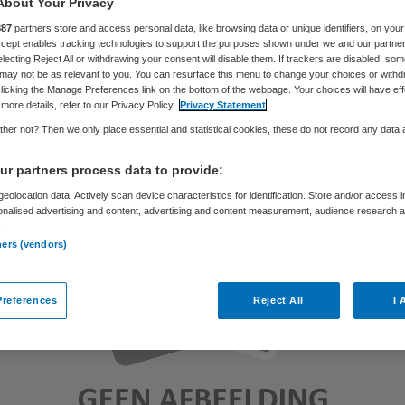
About Your Privacy
887
partners store and access personal data, like browsing data or unique identifiers, on your
Accept enables tracking technologies to support the purposes shown under we and our partne
Frits Baltesen
24 oktober 2019
,
13:00
769 keer gelezen
electing Reject All or withdrawing your consent will disable them. If trackers are disabled, so
may not be as relevant to you. You can resurface this menu to change your choices or withd
licking the Manage Preferences link on the bottom of the webpage. Your choices will have eff
more details, refer to our Privacy Policy.
Privacy Statement
her not? Then we only place essential and statistical cookies, these do not record any data
r partners process data to provide:
eolocation data. Actively scan device characteristics for identification. Store and/or access 
onalised advertising and content, advertising and content measurement, audience research 
.
ners (vendors)
references
Reject All
I 