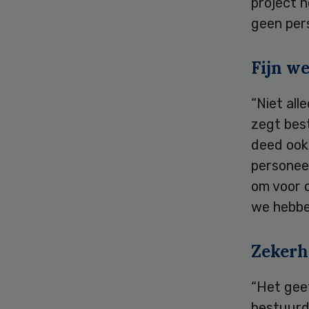
project h
geen pers
Fijn w
“Niet all
zegt bes
deed ook
personeel
om voor 
we hebben
Zekerh
“Het gee
bestuurd