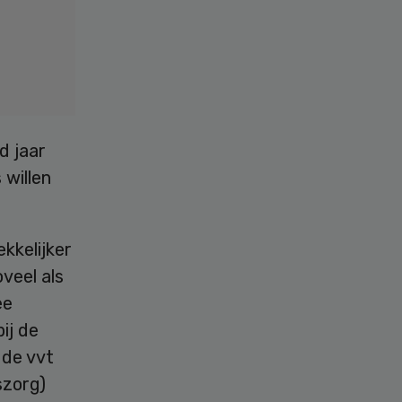
d jaar
 willen
kkelijker
veel als
ee
ij de
 de vvt
szorg)