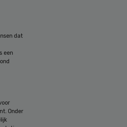
ensen dat
s een
rond
voor
nt. Onder
ijk