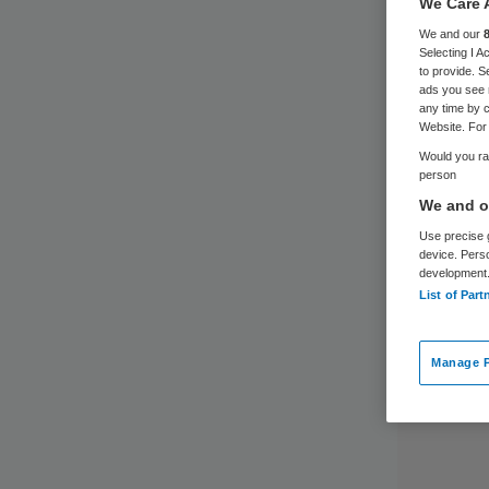
We Care 
We and our
Selecting I 
to provide. S
ads you see 
any time by c
Website. For 
Would you rat
person
We and ou
Use precise g
device. Pers
development
List of Part
Manage P