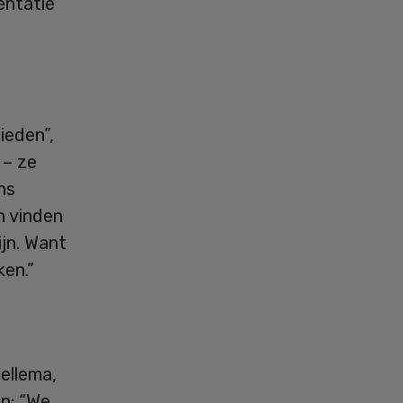
entatie
ieden”,
 – ze
ns
n vinden
jn. Want
ken.”
ellema,
n: “We