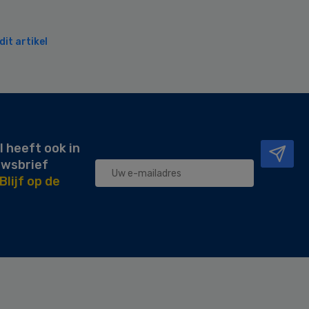
it artikel
l heeft ook in
uwsbrief
Blijf op de