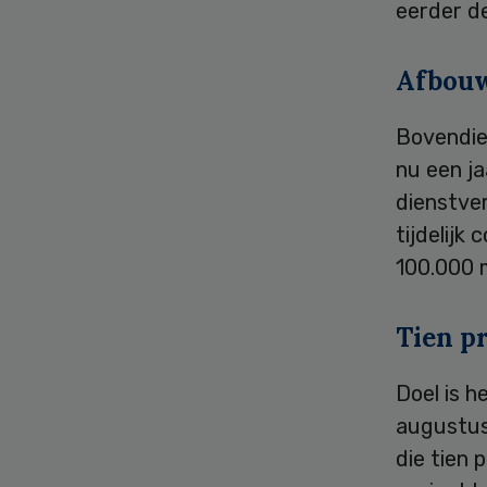
eerder d
Afbou
Bovendie
nu een j
dienstve
tijdelijk
100.000 
Tien p
Doel is 
augustus
die tien 