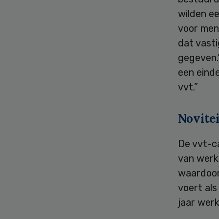
wilden e
voor mens
dat vasti
gegeven.
een einde
vvt.”
Novite
De vvt-c
van werk
waardoor
voert als
jaar wer