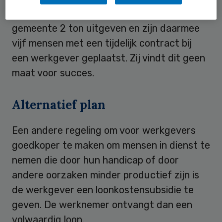
ingegaan. Volgens Van der Pligt heeft de
gemeente 2 ton uitgeven en zijn daarmee
vijf mensen met een tijdelijk contract bij
een werkgever geplaatst. Zij vindt dit geen
maat voor succes.
Alternatief plan
Een andere regeling om voor werkgevers
goedkoper te maken om mensen in dienst te
nemen die door hun handicap of door
andere oorzaken minder productief zijn is
de werkgever een loonkostensubsidie te
geven. De werknemer ontvangt dan een
volwaardig loon.