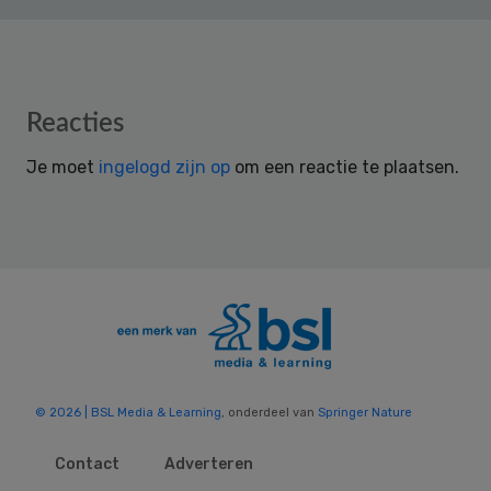
Reader
Reacties
Interactions
Je moet
ingelogd zijn op
om een reactie te plaatsen.
© 2026 | BSL Media & Learning
, onderdeel van
Springer Nature
Contact
Adverteren