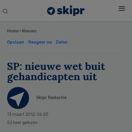
Search
this
Secondary
website
Sidebar
Home
›
Nieuws
Opslaan
Reageer nu
Delen
SP: nieuwe wet buit
gehandicapten uit
Skipr Redactie
13 maart 2012
,
06:20
52 keer gelezen