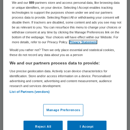
We and our
889
partners store and access personal data, like browsing data
dat de werknemers een aanvulling
or unique identifiers, on your device. Selecting I Accept enables tracking
technologies to support the purposes shown under we and our partners
ontvangen, blijven ze daarmee vaak nog
process data to provide. Selecting Reject All or withdrawing your consent will
disable them. If trackers are disabled, some content and ads you see may not
onder het minimumloon”, zegt Maureen van
be as relevant to you. You can resurface this menu to change your choices or
der Pligt van de SP in Amsterdam. Zij vreest
withdraw consent at any time by clicking the Manage Preferences link on the
bottom of the webpage. Your choices will have effect within our Website. For
dat minister Kamp deze regeling er snel
more details, refer to our Privacy Policy.
Privacy Statement
door probeert te drukken. Voor de pilot van
Would you rather not? Then we only place essential and statistical cookies,
these do not record any data about you as a person
start ging, zijn er geen indicatoren bepaald
We and our partners process data to provide:
die aangeven wanneer de pilot geslaagd
Use precise geolocation data. Actively scan device characteristics for
zou zijn. Na de pilot heeft minister Kamp
identification. Store and/or access information on a device. Personalised
advertising and content, advertising and content measurement, audience
een brief gestuurd waarin hij stelt dat de
research and services development.
List of Partners (vendors)
pilot een succes is en de regeling landelijk
ingevoerd kan worden. Aanvullende
Manage Preferences
informatie en uitleg waarop hij zijn
conclusie baseert, ontbrak daarbij aldus
Reject All
I Accept
Van der Pligt. Op vragen daarover is hij niet