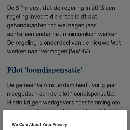
De SP vreest dat de regering in 2013 een
regeling invoert die ertoe leidt dat
gehandicapten tot wel negen jaar
achtereen onder het minimumloon werken.
De regeling is onderdeel van de nieuwe Wet
werken naar vermogen (WWNV).
Pilot ‘loondispensatie’
De gemeente Amsterdam heeft vorig jaar
meegedaan aan de pilot ‘loondispensatie’.
Hierin krijgen werkgevers toestemming om
mensen met verstandelijke, lichamelijke of
psychische beperkingen in dienst te nemen
We Care About Your Privacy
voor minder dan het minimumloon. “Ondanks