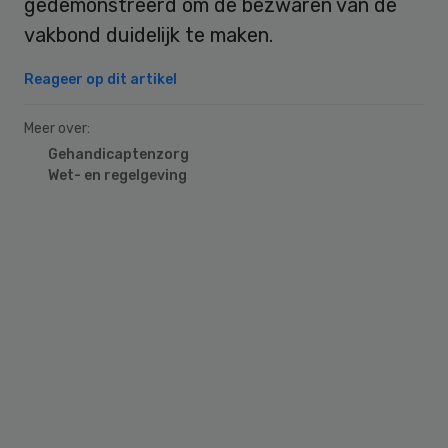
gedemonstreerd om de bezwaren van de
vakbond duidelijk te maken.
Reageer op dit artikel
Meer over:
Gehandicaptenzorg
Wet- en regelgeving
Primary
Sidebar