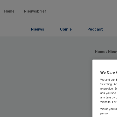
Home
Nieuwsbrief
Nieuws
Opinie
Podcast
Home
›
Nieu
We Care 
Sp
We and our
Selecting I 
las
to provide. S
ads you see 
any time by c
tij
Website. For 
Would you rat
person