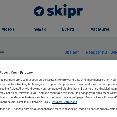
Video’s
Thema’s
Events
Vacatures
ws
Opslaan
Reageer nu
Del
About Your Privacy
aarne Ziekenhuis
889
partners store and access personal data, like browsing data or unique identifiers, on your
Accept enables tracking technologies to support the purposes shown under we and our partne
tig bereikbaar
electing Reject All or withdrawing your consent will disable them. If trackers are disabled, so
may not be as relevant to you. You can resurface this menu to change your choices or withd
licking the Manage Preferences link on the bottom of the webpage. Your choices will have eff
dens top
more details, refer to our Privacy Policy.
Privacy Statement
her not? Then we only place essential and statistical cookies, these do not record any data