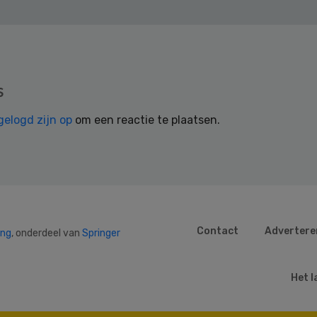
s
gelogd zijn op
om een reactie te plaatsen.
Contact
Advertere
ing
, onderdeel van
Springer
Het l