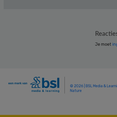
Reader
Reactie
Interactions
Je moet
in
© 2026 | BSL Media & Learn
Nature