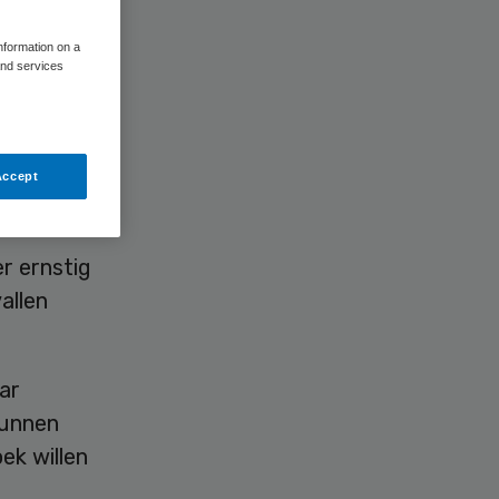
information on a
and services
Accept
eistijd.
r ernstig
allen
ar
kunnen
ek willen