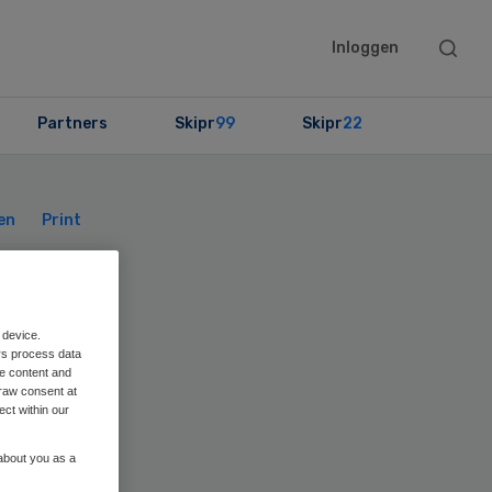
Searc
Inloggen
this
websit
Partners
Skipr
99
Skipr
22
Primary
Sidebar
en
Print
 device.
rs process data
me content and
raw consent at
ect within our
 about you as a