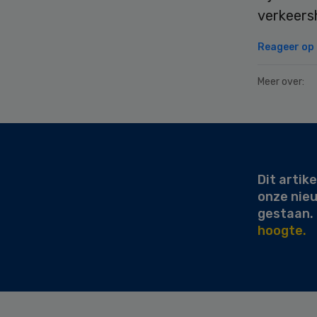
verkeers
Reageer op d
Meer over:
Secondary
Sidebar
Dit artike
onze nie
gestaan.
hoogte.