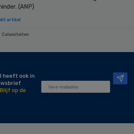
hinder. (ANP)
it artikel
Calamiteiten
l heeft ook in
uwsbrief
Blijf op de