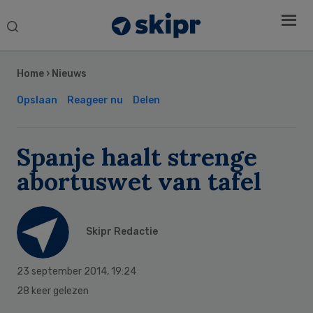
Search
this
Secondary
website
Sidebar
Home
›
Nieuws
Opslaan
Reageer nu
Delen
Spanje haalt strenge
abortuswet van tafel
Skipr Redactie
23 september 2014
,
19:24
28 keer gelezen