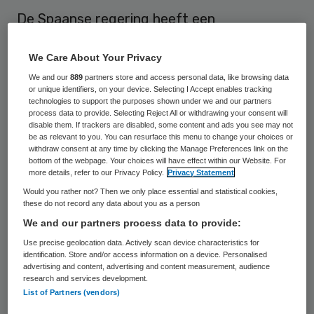
De Spaanse regering heeft een
wetsvoorstel ingetrokken dat het recht op
We Care About Your Privacy
abortus sterk beperkte. Premier Mariano
We and our
889
partners store and access personal data, like browsing data
Rajoy van de conservatieve Volkspartij (PP)
or unique identifiers, on your device. Selecting I Accept enables tracking
maakte dat dinsdag bekend, meldde de
technologies to support the purposes shown under we and our partners
process data to provide. Selecting Reject All or withdrawing your consent will
Spaanse krant El Pais.
disable them. If trackers are disabled, some content and ads you see may not
be as relevant to you. You can resurface this menu to change your choices or
withdraw consent at any time by clicking the Manage Preferences link on the
Minister Alberto Ruiz-Gallardón van
bottom of the webpage. Your choices will have effect within our Website. For
more details, refer to our Privacy Policy.
Privacy Statement
Justitie, die het wetsvoorstel had
Would you rather not? Then we only place essential and statistical cookies,
voorbereid, is uit protest afgetreden. De
these do not record any data about you as a person
oud-burgemeester van Madrid voelt zich
We and our partners process data to provide:
door Rajoy voor schut gezet. Hij is niet
Use precise geolocation data. Actively scan device characteristics for
identification. Store and/or access information on a device. Personalised
alleen uit de regering gestapt, maar geeft
advertising and content, advertising and content measurement, audience
research and services development.
ook zijn zetel in het parlement en zijn
List of Partners (vendors)
functies in de Volkspartij op.