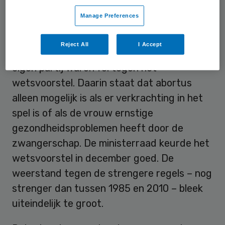
Manage Preferences
Verkrachting
Reject All
I Accept
De oppositie en ook een deel van Rajoy’s
eigen partij waren fel tegen het
wetsvoorstel. Daarin staat dat abortus
alleen mogelijk is als er verkrachting in het
spel is of als de vrouw ernstige
gezondheidsproblemen heeft door de
zwangerschap. De ministerraad keurde het
wetsvoorstel in december goed. De
weerstand tegen de strengere regels – nog
strenger dan tussen 1985 en 2010 – bleek
uiteindelijk te groot.