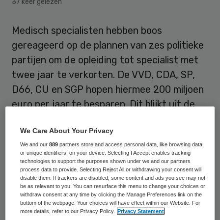
37 keer gelezen
Medisch specialisten hebben boos
gereageerd op de plannen van zes politieke
partijen om de opleiding tot specialist met
twee jaar te verkorten. De VVD, CDA, SP,
D66, CU en SGP hopen hiermee 200 miljoen
euro per jaar te besparen. Dit blijkt uit de
CPB-‘doorrekening’ van
We Care About Your Privacy
verkiezingsprogramma’s, schrijft het NRC.
We and our
889
partners store and access personal data, like browsing data
or unique identifiers, on your device. Selecting I Accept enables tracking
Kwaliteit
technologies to support the purposes shown under we and our partners
process data to provide. Selecting Reject All or withdrawing your consent will
disable them. If trackers are disabled, some content and ads you see may not
be as relevant to you. You can resurface this menu to change your choices or
Een basisarts studeert nu zes jaar om
withdraw consent at any time by clicking the Manage Preferences link on the
chirurg, internist of cardioloog te worden.
bottom of the webpage. Your choices will have effect within our Website. For
more details, refer to our Privacy Policy.
Privacy Statement
Het verkorten van deze opleiding leidt er