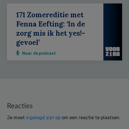
171 Zomereditie met
Fenna Eefting: ‘In de
zorg mis ik het yes!-
gevoel’
Naar de podcast
Reader
Reacties
Interactions
Je moet
ingelogd zijn op
om een reactie te plaatsen.