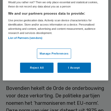
Would you rather not? Then we only place essential and statistical cookies,
volgens de
Orde van Medisch
these do not record any data about you as a person
We and our partners process data to provide:
Specialisten
toe dat er minder goede artsen
Use precise geolocation data. Actively scan device characteristics for
worden afgeleverd. “Wij hebben een goede
identification. Store and/or access information on a device. Personalised
opleiding en doen er niet extreem lang over.
advertising and content, advertising and content measurement, audience
research and services development.
In Duitsland en Engeland duurt de opleiding
List of Partners (vendors)
tot specialist zelfs zeven tot acht jaar”,
zegt cardioloog Jan van Wijngaarden
Manage Preferences
namens de Orde tegen
NRC
.
Reject All
I Accept
EU-norm
Bovendien hekelt de Orde de onderbouwing
voor deze verkorting. De politieke partijen
noemen het ‘harmoniseren met EU-norm’.
Deze norm van vier jaar dateert uit 1975 en