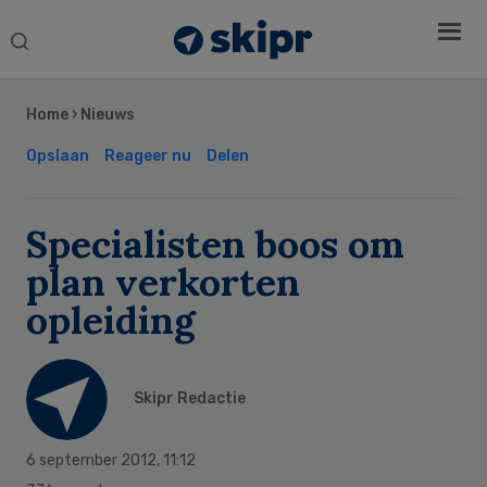
Search
this
Secondary
website
Sidebar
Home
›
Nieuws
Opslaan
Reageer nu
Delen
Specialisten boos om
plan verkorten
opleiding
Skipr Redactie
6 september 2012
,
11:12