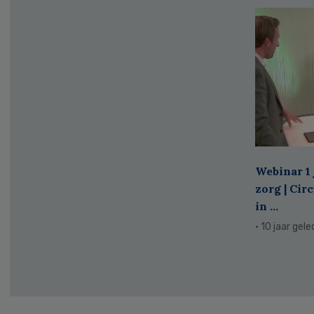
Webinar 1 
zorg | Cir
in ...
· 10 jaar gel