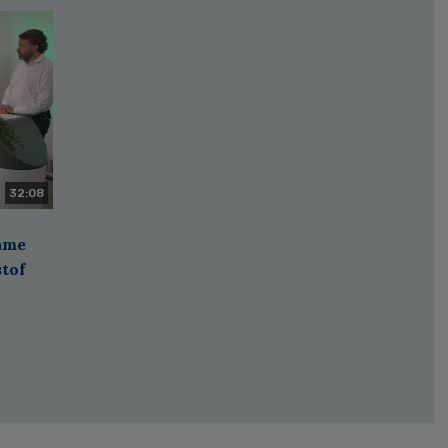
32:08
zame
stof