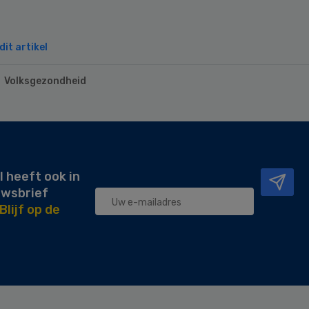
it artikel
Volksgezondheid
l heeft ook in
uwsbrief
Blijf op de