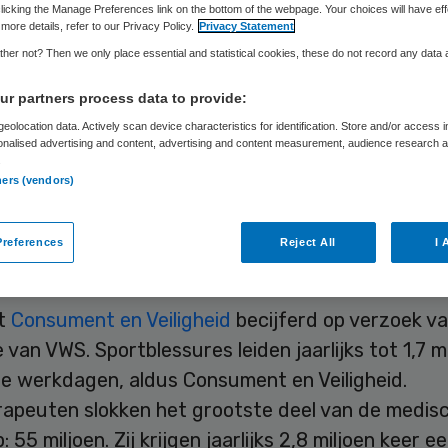
licking the Manage Preferences link on the bottom of the webpage. Your choices will have eff
more details, refer to our Privacy Policy.
Privacy Statement
her not? Then we only place essential and statistical cookies, these do not record any data
Skipr Redactie
18 september 2015
,
11:04
84 keer gelezen
r partners process data to provide:
eolocation data. Actively scan device characteristics for identification. Store and/or access 
onalised advertising and content, advertising and content measurement, audience research 
sures veroorzaken ieder jaar voor circa 590 milj
.
de. De grootste onkostenpost bestaat uit geder
ners (vendors)
en: 420 miljoen euro. Medische kosten, zoals opn
nhuis en behandeling door arts en fysiotherapeut
references
Reject All
I 
170 miljoen euro.
ft
Consument en Veiligheid
becijferd op verzoek v
e van VWS. Sportblessures leiden jaarlijks tot 1,7 m
e werkdagen, aldus Consument en Veiligheid.
rapeuten slokken het grootste deel van de medis
: 55 miljoen. Zij krijgen jaarlijks 2,8 miljoen keer e