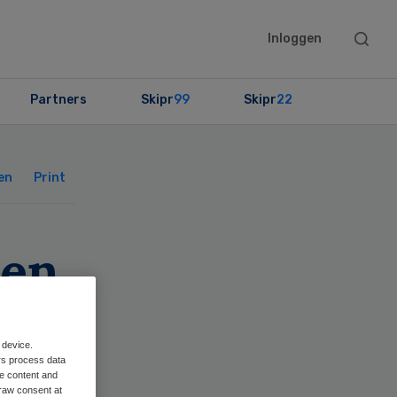
Searc
Inloggen
this
websit
Partners
Skipr
99
Skipr
22
Primary
Sidebar
en
Print
ten
 device.
rs process data
me content and
raw consent at