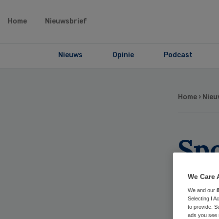
Home
Nieuwsbrief
Nieuws
Opinie
Podcast
Home
›
Nieu
Sp
jaa
We Care 
mi
We and our
Selecting I 
to provide. S
ads you see 