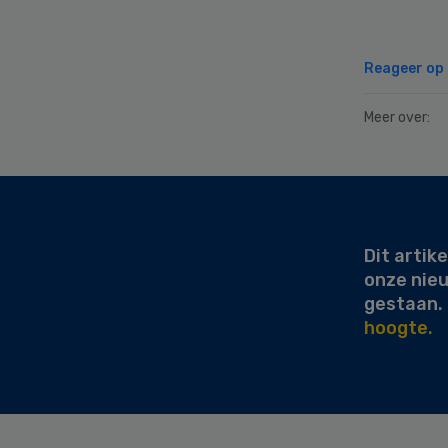
Reageer op d
Meer over:
Secondary
Sidebar
Dit artike
onze nie
gestaan.
hoogte.