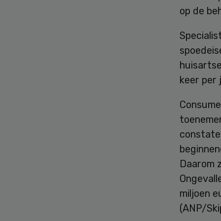
op de beh
Specialis
spoedeise
huisartse
keer per
Consumen
toenemen
constate
beginnend
Daarom z
Ongevalle
miljoen e
(ANP/Ski