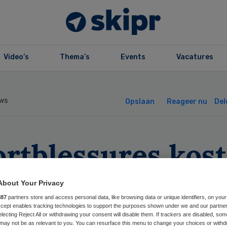
Video’s
Thema’s
Events
Vacatures
ws
Opslaan
Reageer nu
Del
ortblessures kos
rlijks bijna 600
About Your Privacy
ljoen
887
partners store and access personal data, like browsing data or unique identifiers, on your
Accept enables tracking technologies to support the purposes shown under we and our partne
electing Reject All or withdrawing your consent will disable them. If trackers are disabled, so
may not be as relevant to you. You can resurface this menu to change your choices or withd