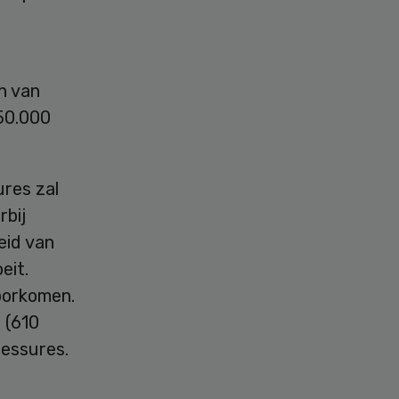
n van
650.000
res zal
rbij
eid van
eit.
oorkomen.
 (610
lessures.