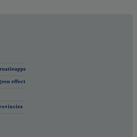
ruatieapps
een effect
rovincies