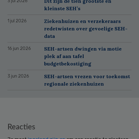
Dit zijn de tien grootste en
3 jul 2026
kleinste SEH’s
Ziekenhuizen en verzekeraars
1 jul 2026
redetwisten over gevoelige SEH-
data
SEH-artsen dwingen via motie
16 jun 2026
plek af aan tafel
budgetbekostiging
SEH-artsen vrezen voor toekomst
3 jun 2026
regionale ziekenhuizen
Reader
Reacties
Interactions