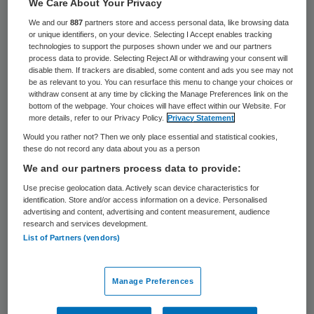
31 keer gelezen
We Care About Your Privacy
We and our
887
partners store and access personal data, like browsing data
or unique identifiers, on your device. Selecting I Accept enables tracking
Het St Antonius ziekenhuis gaat gedurende
technologies to support the purposes shown under we and our partners
process data to provide. Selecting Reject All or withdrawing your consent will
de nacht de spoedeisende hulp van locatie
disable them. If trackers are disabled, some content and ads you see may not
Hofpoort in Woerden sluiten. Dat meldt het
be as relevant to you. You can resurface this menu to change your choices or
withdraw consent at any time by clicking the Manage Preferences link on the
AD.
bottom of the webpage. Your choices will have effect within our Website. For
more details, refer to our Privacy Policy.
Privacy Statement
Would you rather not? Then we only place essential and statistical cookies,
Het ziekenhuis zegt tot de maatregel
these do not record any data about you as a person
genoopt te zijn door
personeelskrapte en
We and our partners process data to provide:
een dalend aantal patiënten
. De twee
Use precise geolocation data. Actively scan device characteristics for
identification. Store and/or access information on a device. Personalised
patiënten die gemiddeld in de late uren op
advertising and content, advertising and content measurement, audience
de SEH in het Hofpoort belanden zijn
research and services development.
List of Partners (vendors)
volgens het ziekenhuis te weinig om een
volledige bezetting te rechtvaardigen.
Manage Preferences
Vanaf 1 juni worden acute patiënten ‘s