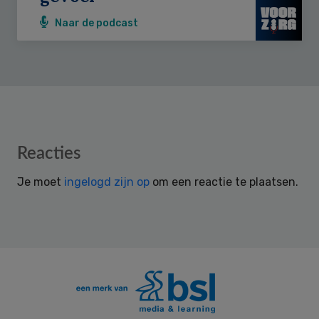
Naar de podcast
Reader
Reacties
Interactions
Je moet
ingelogd zijn op
om een reactie te plaatsen.