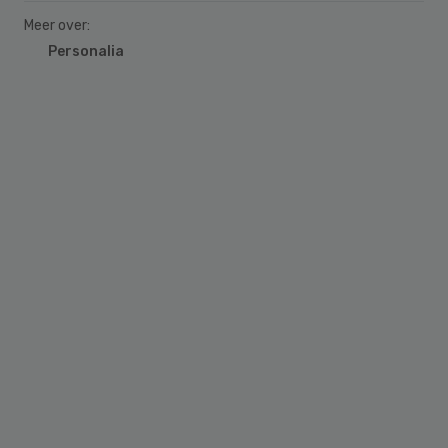
Meer over:
Personalia
Primary
Sidebar