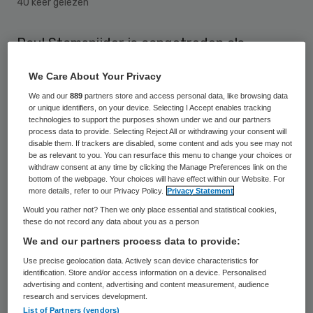
40 keer gelezen
Paul Stamsnijder is aangetreden als
voorzitter van de raad van toezicht van
We Care About Your Privacy
diagnostisch centrum voor huisartsen
We and our
889
partners store and access personal data, like browsing data
Saltro. Hij volgt Cees Haasnoot op, die zijn
or unique identifiers, on your device. Selecting I Accept enables tracking
technologies to support the purposes shown under we and our partners
maximale termijn heeft bereikt. Stamsnijder
process data to provide. Selecting Reject All or withdrawing your consent will
disable them. If trackers are disabled, some content and ads you see may not
is sinds 2010 lid van de raad van toezicht
be as relevant to you. You can resurface this menu to change your choices or
van Saltro.
withdraw consent at any time by clicking the Manage Preferences link on the
bottom of the webpage. Your choices will have effect within our Website. For
more details, refer to our Privacy Policy.
Privacy Statement
Paul Stamsnijder is oprichter en partner van
Would you rather not? Then we only place essential and statistical cookies,
De Reputatiegroep, een strategisch
these do not record any data about you as a person
We and our partners process data to provide:
adviesbureau voor de zorg. Hij was
Use precise geolocation data. Actively scan device characteristics for
toezichthouder bij onder meer het Liliane
identification. Store and/or access information on a device. Personalised
Fonds en de Stichting Haagse
advertising and content, advertising and content measurement, audience
research and services development.
Gezondheidscentra (SHG). Ook stond hij aan
List of Partners (vendors)