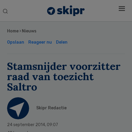
Search
this
Secondary
website
Sidebar
Home
›
Nieuws
Opslaan
Reageer nu
Delen
Stamsnijder voorzitter
raad van toezicht
Saltro
Skipr Redactie
24 september 2014
,
09:07