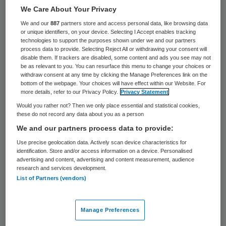
We Care About Your Privacy
Mensen hebben op steeds jongere leeftijd
We and our
887
partners store and access personal data, like browsing data
risico op gezondheidsproblemen door
or unique identifiers, on your device. Selecting I Accept enables tracking
technologies to support the purposes shown under we and our partners
obesitas en hoge bloeddruk dan vorige
process data to provide. Selecting Reject All or withdrawing your consent will
generaties. Eind jaren tachtig had
disable them. If trackers are disabled, some content and ads you see may not
be as relevant to you. You can resurface this menu to change your choices or
bijvoorbeeld 7 tot 8 procent van de
withdraw consent at any time by clicking the Manage Preferences link on the
bottom of the webpage. Your choices will have effect within our Website. For
veertigers obesitas. Dit percentage is
more details, refer to our Privacy Policy.
Privacy Statement
gestegen naar 11 tot 15 procent.
Would you rather not? Then we only place essential and statistical cookies,
these do not record any data about you as a person
Ruim 80 procent van alle hart- en
We and our partners process data to provide:
vaatziekten bij mannen en vrouwen tussen
Use precise geolocation data. Actively scan device characteristics for
identification. Store and/or access information on a device. Personalised
de twintig en zestig jaar was toe te
advertising and content, advertising and content measurement, audience
research and services development.
schrijven aan de belangrijkste
List of Partners (vendors)
risicofactoren, zoals hoge bloeddruk, te
veel cholesterol, overgewicht en roken. Dit
Manage Preferences
blijkt uit het promotieonderzoek van Gerben