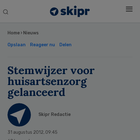
Search
this
Secondary
website
Sidebar
Home
›
Nieuws
Opslaan
Reageer nu
Delen
Stemwijzer voor
huisartsenzorg
gelanceerd
Skipr Redactie
31 augustus 2012
,
09:45