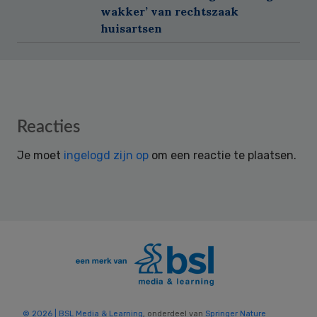
wakker’ van rechtszaak
huisartsen
Reader
Reacties
Interactions
Je moet
ingelogd zijn op
om een reactie te plaatsen.
© 2026 | BSL Media & Learning
, onderdeel van
Springer Nature