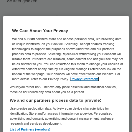
68 keer gelezen
Huisartsen en professionals kunnen de
stemwijzer huisartsenzorg raadplegen bij
We Care About Your Privacy
het maken van hun politieke keuze op 12
We and our
889
partners store and access personal data, like browsing data
september. De stemwijzer is op woensdag
or unique identifiers, on your device. Selecting I Accept enables tracking
technologies to support the purposes shown under we and our partners
29 augustus gelanceerd. Het is een
process data to provide. Selecting Reject All or withdrawing your consent will
disable them. If trackers are disabled, some content and ads you see may not
initiatief van De Jonge Huisartsen, een
be as relevant to you. You can resurface this menu to change your choices or
withdraw consent at any time by clicking the Manage Preferences link on the
samenwerkingsverband van LOVAH,
bottom of the webpage. Your choices will have effect within our Website. For
Generation Next en Wadi-LHV.
more details, refer to our Privacy Policy.
Privacy Statement
Would you rather not? Then we only place essential and statistical cookies,
these do not record any data about you as a person
Door de financiële- en beleidskeuzes van de
We and our partners process data to provide:
overheid, staat de (huisartsen)zorg zoals
Use precise geolocation data. Actively scan device characteristics for
Nederland die vandaag kent en waardeert,
identification. Store and/or access information on a device. Personalised
advertising and content, advertising and content measurement, audience
onder druk, stelt De Jonge Huisartsen. De
research and services development.
vereniging vindt het belangrijk dat de 9500
List of Partners (vendors)