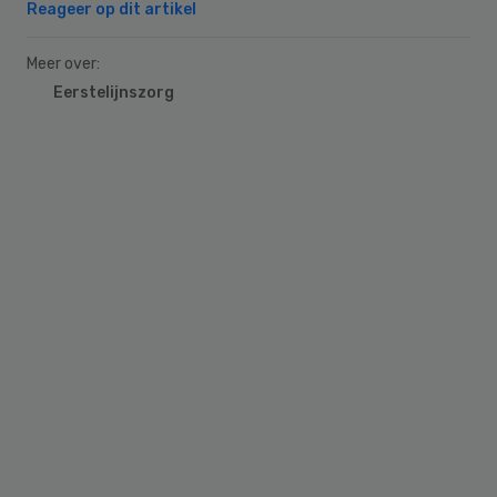
Reageer op dit artikel
Meer over:
Eerstelijnszorg
Primary
Sidebar