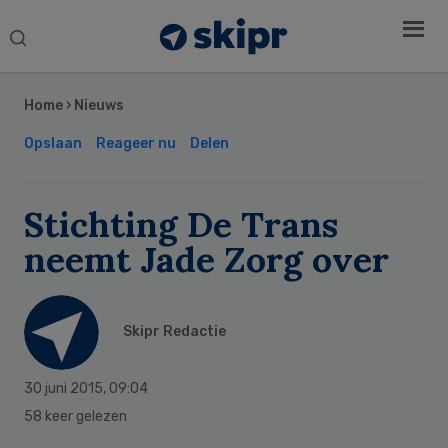
Search
this
Secondary
website
Sidebar
Home
›
Nieuws
Opslaan
Reageer nu
Delen
Stichting De Trans
neemt Jade Zorg over
Skipr Redactie
30 juni 2015
,
09:04
58 keer gelezen