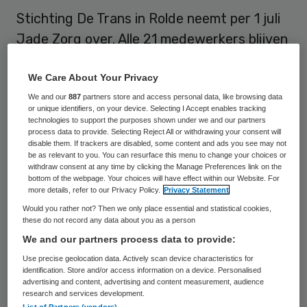
Stichting De Trans in Rolde neemt per 1 juli
Jade Zorg over. Alle 21 medewerkers blijven
in dienst en de zorg voor de 36 bewoners
We Care About Your Privacy
blijft op peil, zo laat een woordvoerder van
We and our
887
partners store and access personal data, like browsing data
De Trans weten.
or unique identifiers, on your device. Selecting I Accept enables tracking
technologies to support the purposes shown under we and our partners
Het gaat om zorg voor mensen met een
process data to provide. Selecting Reject All or withdrawing your consent will
disable them. If trackers are disabled, some content and ads you see may not
licht verstandelijke beperking op drie
be as relevant to you. You can resurface this menu to change your choices or
withdraw consent at any time by clicking the Manage Preferences link on the
locaties: het Rolderthuis in Rolde (tien
bottom of the webpage. Your choices will have effect within our Website. For
more details, refer to our Privacy Policy.
Privacy Statement
plaatsen), Jadeborg in Veendam (veertien
Would you rather not? Then we only place essential and statistical cookies,
plaatsen) en drie woonhuizen aan de
these do not record any data about you as a person
Zuidlaarderbrink in Emmen (twaalf
We and our partners process data to provide:
plaatsen).
Use precise geolocation data. Actively scan device characteristics for
identification. Store and/or access information on a device. Personalised
advertising and content, advertising and content measurement, audience
Het personeel van Jade Zorg is in april
research and services development.
List of Partners (vendors)