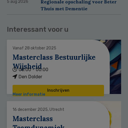
Regionale opschaling voor Beter
5 aug 2026
Thuis met Dementie
Interessant voor u
Vanaf 28 oktober 2025
Masterclass Bestuurlijke
Wijsheid
00:00 - 00:00
Den Dolder
Inschrijven
Meer informatie
16 december 2025, Utrecht
Masterclass
Teamdynamiek