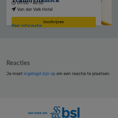
09:00 - 16:30
Van der Valk Hotel
Inschrijven
Meer informatie
Reader
Reacties
Interactions
Je moet
ingelogd zijn op
om een reactie te plaatsen.