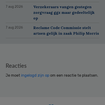
Verzekeraars vangen gestegen
7 aug 2026
zorgvraag ggz maar gedeeltelijk
op
Reclame Code Commissie stelt
7 aug 2026
artsen gelijk in zaak Philip Morris
Reader
Reacties
Interactions
Je moet
ingelogd zijn op
om een reactie te plaatsen.