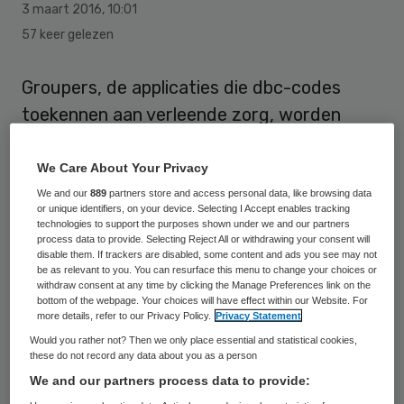
3 maart 2016
,
10:01
57 keer gelezen
Groupers, de applicaties die dbc-codes
toekennen aan verleende zorg, worden
voortaan beheerd en gefinancierd door een
aparte stichting, Stichting Grouper. Dit
We Care About Your Privacy
moet leiden tot meer uniformiteit en minder
We and our
889
partners store and access personal data, like browsing data
or unique identifiers, on your device. Selecting I Accept enables tracking
administratieve lasten.
technologies to support the purposes shown under we and our partners
process data to provide. Selecting Reject All or withdrawing your consent will
disable them. If trackers are disabled, some content and ads you see may not
Medio 2015 kondigde de Nederlandse
be as relevant to you. You can resurface this menu to change your choices or
withdraw consent at any time by clicking the Manage Preferences link on the
Zorgautoriteit (NZa) aan de financiering en
bottom of the webpage. Your choices will have effect within our Website. For
more details, refer to our Privacy Policy.
Privacy Statement
beheer van de groupers over te dragen aan
Would you rather not? Then we only place essential and statistical cookies,
private partijen. Daarop richtten
these do not record any data about you as a person
(branche)verenigingen voor medisch
We and our partners process data to provide:
specialistische zorg (ActiZ, Fenac, NFU,