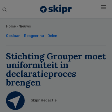
Search
this
Secondary
website
Sidebar
Home
›
Nieuws
Opslaan
Reageer nu
Delen
Stichting Grouper moet
uniformiteit in
declaratieproces
brengen
Skipr Redactie