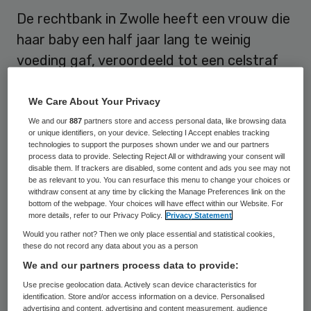
De rechtbank in Zwolle heeft een vrouw die
haar baby een half jaar lang te weinig
voeding gaf, veroordeeld tot een celstraf
van bijna 20 maanden wegens zware
mishandeling. Het grootste deel van de
We Care About Your Privacy
straf, anderhalf jaar, is voorwaardelijk. De
We and our
887
partners store and access personal data, like browsing data
or unique identifiers, on your device. Selecting I Accept enables tracking
34-jarige Brenda L. heeft de resterende
technologies to support the purposes shown under we and our partners
process data to provide. Selecting Reject All or withdrawing your consent will
dagen in voorarrest uitgezeten.
disable them. If trackers are disabled, some content and ads you see may not
be as relevant to you. You can resurface this menu to change your choices or
withdraw consent at any time by clicking the Manage Preferences link on the
UMCG
bottom of the webpage. Your choices will have effect within our Website. For
more details, refer to our Privacy Policy.
Privacy Statement
De baby stierf in 2008 bijna aan
Would you rather not? Then we only place essential and statistical cookies,
these do not record any data about you as a person
ondervoeding. Er ontstond verdenking
We and our partners process data to provide:
tegen de moeder omdat haar dochtertje
Use precise geolocation data. Actively scan device characteristics for
sinds haar geboorte nauwelijks aankwam,
identification. Store and/or access information on a device. Personalised
advertising and content, advertising and content measurement, audience