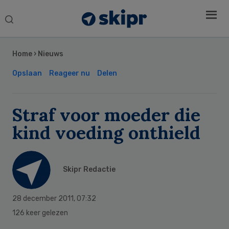
Search
this
Secondary
website
Sidebar
Home
›
Nieuws
Opslaan
Reageer nu
Delen
Straf voor moeder die
kind voeding onthield
Skipr Redactie
28 december 2011
,
07:32
126 keer gelezen