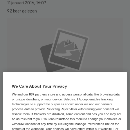
11 januari 2016
,
16:07
92 keer gelezen
We Care About Your Privacy
We and our
887
partners store and access personal data, like browsing data
or unique identifiers, on your device. Selecting I Accept enables tracking
technologies to support the purposes shown under we and our partners
process data to provide. Selecting Reject All or withdrawing your consent will
178122483
disable them. If trackers are disabled, some content and ads you see may not
be as relevant to you. You can resurface this menu to change your choices or
withdraw consent at any time by clicking the Manage Preferences link on the
De Samenwerkende Topklinische
bottom of the webpage. Your choices will have effect within our Website. For