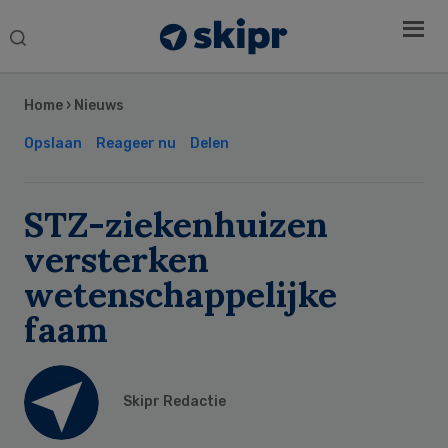
Search
this
Secondary
website
Sidebar
Home
›
Nieuws
Opslaan
Reageer nu
Delen
STZ-ziekenhuizen
versterken
wetenschappelijke
faam
Skipr Redactie