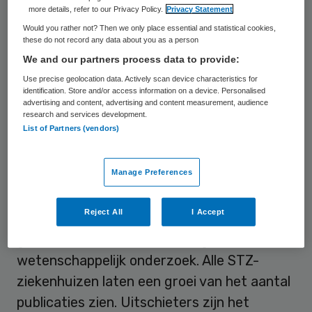
more details, refer to our Privacy Policy.
Privacy Statement
opleidingsZiekenhuizen (STZ) hebben de
Would you rather not? Then we only place essential and statistical cookies,
afgelopen vier jaar ruim 20 procent meer
these do not record any data about you as a person
wetenschappelijke publicaties
We and our partners process data to provide:
geproduceerd. Hiermee scoren de 27 STZ-
Use precise geolocation data. Actively scan device characteristics for
identification. Store and/or access information on a device. Personalised
ziekenhuizen allen ruim boven het
advertising and content, advertising and content measurement, audience
research and services development.
wereldgemiddelde.
List of Partners (vendors)
De STZ-ziekenhuizen leveren gezamenlijk
Manage Preferences
circa 40 procent van de ziekenhuiszorg in
Nederland. Juist deze hoge aantallen
Reject All
I Accept
patiënten maken de STZ-ziekenhuizen zeer
geschikt voor klinisch patiëntgebonden
wetenschappelijk onderzoek. Alle STZ-
ziekenhuizen laten een groei van het aantal
publicaties zien. Uitschieters zijn het