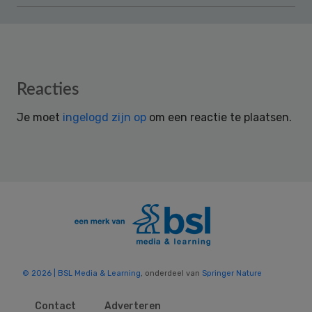
Reader
Reacties
Interactions
Je moet
ingelogd zijn op
om een reactie te plaatsen.
© 2026 | BSL Media & Learning
, onderdeel van
Springer Nature
Contact
Adverteren