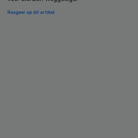
Reageer op dit artikel
Primary
Sidebar