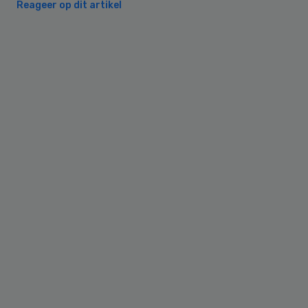
Reageer op dit artikel
Primary
Sidebar