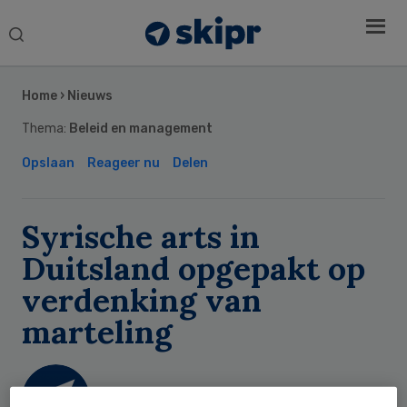
Search
this
Secondary
website
Sidebar
Home
›
Nieuws
Thema:
Beleid en management
Opslaan
Reageer nu
Delen
Syrische arts in
Duitsland opgepakt op
verdenking van
marteling
Skipr Redactie