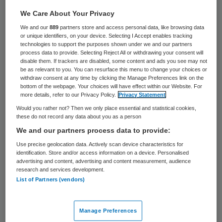
We Care About Your Privacy
22 juni 2020
,
12:22
We and our
889
partners store and access personal data, like browsing data
948 keer gelezen
or unique identifiers, on your device. Selecting I Accept enables tracking
technologies to support the purposes shown under we and our partners
process data to provide. Selecting Reject All or withdrawing your consent will
Een Syrische
arts
is in de Duitse stad
disable them. If trackers are disabled, some content and ads you see may not
be as relevant to you. You can resurface this menu to change your choices or
Hesse opgepakt, omdat hij wordt verdacht
withdraw consent at any time by clicking the Manage Preferences link on the
van misdaden tegen de menselijkheid. De
bottom of the webpage. Your choices will have effect within our Website. For
more details, refer to our Privacy Policy.
Privacy Statement
man zou in Syrië gevangenen hebben
Would you rather not? Then we only place essential and statistical cookies,
gemarteld in 2011.
these do not record any data about you as a person
We and our partners process data to provide:
Use precise geolocation data. Actively scan device characteristics for
De verdachte, Alaa M., was werkzaam in
identification. Store and/or access information on a device. Personalised
advertising and content, advertising and content measurement, audience
een gevangenis van de Syrische geheime
research and services development.
List of Partners (vendors)
dienst in de stad Homs. Hij zou zeker twee
keer een gevangene hebben gemarteld,
meldt het Duitse Openbaar Ministerie.
Manage Preferences