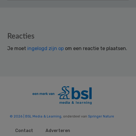
Reader
Reacties
Interactions
Je moet
ingelogd zijn op
om een reactie te plaatsen.
© 2026 | BSL Media & Learning
, onderdeel van
Springer Nature
Contact
Adverteren