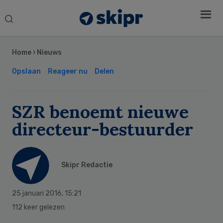
Search
this
Secondary
website
Sidebar
Home
›
Nieuws
Opslaan
Reageer nu
Delen
SZR benoemt nieuwe
directeur-bestuurder
Skipr Redactie
25 januari 2016
,
15:21
112 keer gelezen