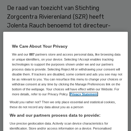
De raad van toezicht van Stichting
Zorgcentra Rivierenland (SZR) heeft
Jolenta Rauch benoemd tot directeur-
bestuurder van SZR. Zij volgt Frits van Es
op, die in september 2015 met pensioen is
We Care About Your Privacy
gegaan.
We and our
887
partners store and access personal data, like browsing data
or unique identifiers, on your device. Selecting I Accept enables tracking
technologies to support the purposes shown under we and our partners
Rauch is al sinds november 2014 actief
process data to provide. Selecting Reject All or withdrawing your consent will
binnen SZR als directeur zorg. De raad van
disable them. If trackers are disabled, some content and ads you see may not
be as relevant to you. You can resurface this menu to change your choices or
toezicht kiest hiermee voor een directeur-
withdraw consent at any time by clicking the Manage Preferences link on the
bottom of the webpage. Your choices will have effect within our Website. For
bestuurder met een
primaire focus op de
more details, refer to our Privacy Policy.
Privacy Statement
zorg
.
Would you rather not? Then we only place essential and statistical cookies,
these do not record any data about you as a person
We and our partners process data to provide:
Tweehoofdige directie
Use precise geolocation data. Actively scan device characteristics for
identification. Store and/or access information on a device. Personalised