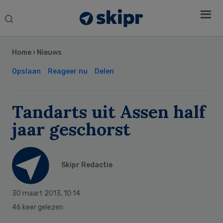
Search
this
Secondary
website
Sidebar
Home
›
Nieuws
Opslaan
Reageer nu
Delen
Tandarts uit Assen half
jaar geschorst
Skipr Redactie
30 maart 2013
,
10:14
46 keer gelezen