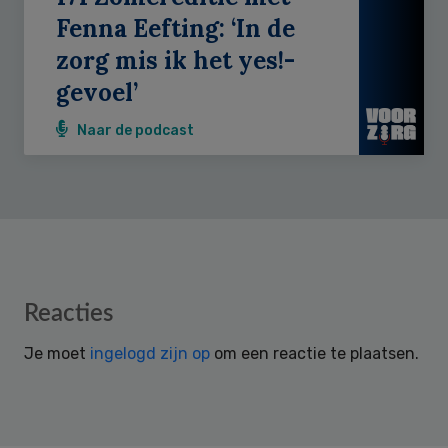
Fenna Eefting: ‘In de
zorg mis ik het yes!-
gevoel’
Naar de podcast
Reader
Reacties
Interactions
Je moet
ingelogd zijn op
om een reactie te plaatsen.