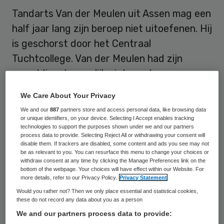
Tandarts Van der Meulen uit Assen mag een
half jaar lang zijn beroep niet uitoefenen. Hij
is geschorst door het Centraal
Tuchtcollege. Van der Meulen had zijn
spoeddienst namelijk niet goed
georganiseerd. Zo had hij een tandarts
We Care About Your Privacy
ingezet die geen Nederlands sprak. Dat
We and our
887
partners store and access personal data, like browsing data
heeft de Inspectie voor de
or unique identifiers, on your device. Selecting I Accept enables tracking
technologies to support the purposes shown under we and our partners
Gezondheidszorg (IGZ) vrijdag laten weten.
process data to provide. Selecting Reject All or withdrawing your consent will
disable them. If trackers are disabled, some content and ads you see may not
be as relevant to you. You can resurface this menu to change your choices or
withdraw consent at any time by clicking the Manage Preferences link on the
Fouten
bottom of the webpage. Your choices will have effect within our Website. For
more details, refer to our Privacy Policy.
Privacy Statement
De tandarts had vorig jaar een
Would you rather not? Then we only place essential and statistical cookies,
these do not record any data about you as a person
voorwaardelijke schorsing gekregen. Hij had
We and our partners process data to provide:
een patiënte fout behandeld en hield zijn