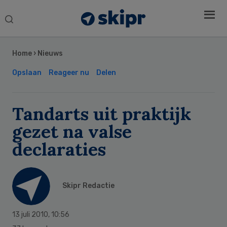
Search
this
Secondary
website
Sidebar
Home
›
Nieuws
Opslaan
Reageer nu
Delen
Tandarts uit praktijk
gezet na valse
declaraties
Skipr Redactie
13 juli 2010
,
10:56