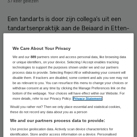
37 keer gelezen
Een tandarts is door zijn collega’s uit een
tandartsenpraktijk aan de Beiaard in Etten-
Leur gezet. De tandarts diende honderden
valse declaraties in bij patiënten en
We Care About Your Privacy
zorgverzekeraars. De rechtbank in Breda
We and our
889
partners store and access personal data, like browsing data
or unique identifiers, on your device. Selecting I Accept enables tracking
heeft de uitzetting bekrachtigd. Dat meldt
technologies to support the purposes shown under we and our partners
BN de Stem.
process data to provide. Selecting Reject All or withdrawing your consent will
disable them. If trackers are disabled, some content and ads you see may not
be as relevant to you. You can resurface this menu to change your choices or
withdraw consent at any time by clicking the Manage Preferences link on the
Valse declaraties
bottom of the webpage. Your choices will have effect within our Website. For
more details, refer to our Privacy Policy.
Privacy Statement
Would you rather not? Then we only place essential and statistical cookies,
Collega’s hebben de tandarts op 17 juni uit
these do not record any data about you as a person
de praktijk gezet. Hij schreef declaraties
We and our partners process data to provide:
voor verrichtingen die niet zijn uitgevoerd
Use precise geolocation data. Actively scan device characteristics for
identification. Store and/or access information on a device. Personalised
en hanteerde ten onrecht een opslag op