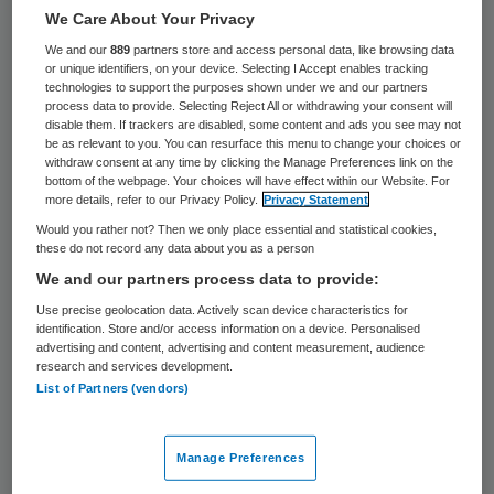
We Care About Your Privacy
Het door legionella getroffen Centrum voor
We and our
889
partners store and access personal data, like browsing data
Tandheelkunde en Mondzorg van het
or unique identifiers, on your device. Selecting I Accept enables tracking
technologies to support the purposes shown under we and our partners
Universitair Medisch Centrum Groningen
process data to provide. Selecting Reject All or withdrawing your consent will
(UMCG) is weer grotendeels geopend. Dat
disable them. If trackers are disabled, some content and ads you see may not
be as relevant to you. You can resurface this menu to change your choices or
heeft het centrum maandag laten weten.
withdraw consent at any time by clicking the Manage Preferences link on the
bottom of the webpage. Your choices will have effect within our Website. For
De instelling voor patiëntenzorg en
more details, refer to our Privacy Policy.
Privacy Statement
onderwijs was de afgelopen weken
Would you rather not? Then we only place essential and statistical cookies,
these do not record any data about you as a person
gesloten.
We and our partners process data to provide:
Use precise geolocation data. Actively scan device characteristics for
Legionella
identification. Store and/or access information on a device. Personalised
advertising and content, advertising and content measurement, audience
research and services development.
Het waterleidingstelsel is chemisch
List of Partners (vendors)
gereinigd en gedesinfecteerd. Ook is er een
nieuwe waterleiding aangelegd. Daardoor
Manage Preferences
kunnen in twee zalen weer patiënten