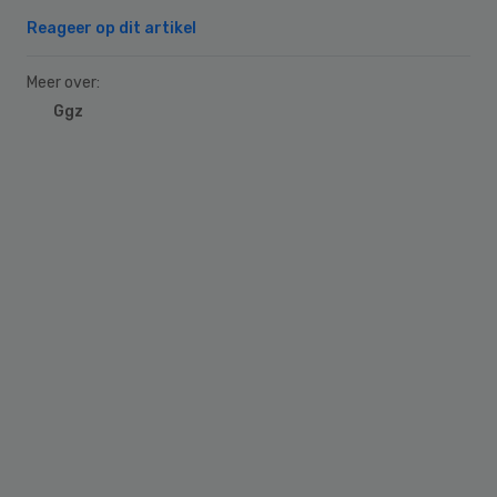
Reageer op dit artikel
Meer over:
Ggz
Primary
Sidebar