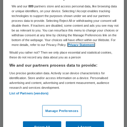
nog vele knelpunten in de zorgketen.
We and our
889
partners store and access personal data, like browsing data
or unique identifiers, on your device. Selecting I Accept enables tracking
Patiënten worden verkeerd doorverwezen,
technologies to support the purposes shown under we and our partners
de uitstroom duurt te lang en de nazorg is
process data to provide. Selecting Reject All or withdrawing your consent will
disable them. If trackers are disabled, some content and ads you see may not
niet goed geregeld. Op die knelpunten
be as relevant to you. You can resurface this menu to change your choices or
withdraw consent at any time by clicking the Manage Preferences link on the
ontstaan wachttijden. Dat beeld schetst
bottom of the webpage. Your choices will have effect within our Website. For
more details, refer to our Privacy Policy.
Privacy Statement
een analyse van KPMG van de inzet van
Would you rather not? Then we only place essential and statistical cookies,
regionale taskforces die sinds oktober 2017
these do not record any data about you as a person
de aanpak van wachttijden ondersteunen.
We and our partners process data to provide:
Use precise geolocation data. Actively scan device characteristics for
In de zomer van 2017 hebben
identification. Store and/or access information on a device. Personalised
advertising and content, advertising and content measurement, audience
zorgaanbieders, zorgverzekeraars en het
research and services development.
List of Partners (vendors)
ministerie van VWS afspraken gemaakt om
de wachttijden in de ggz terug te dringen.
Manage Preferences
Onderdeel daarvan was de vorming van
regionale taskforces, waarin relevante