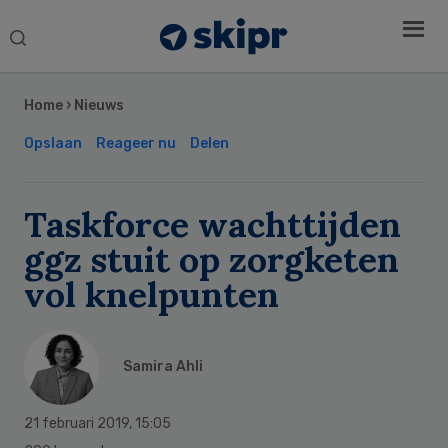
Search
this
Secondary
website
Sidebar
Home
›
Nieuws
Opslaan
Reageer nu
Delen
Taskforce wachttijden
ggz stuit op zorgketen
vol knelpunten
Samira Ahli
21 februari 2019
,
15:05