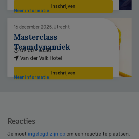
Inschrijven
Meer informatie
16 december 2025, Utrecht
Masterclass
Teamdynamiek
09:00 - 16:30
Van der Valk Hotel
Inschrijven
Meer informatie
Reader
Reacties
Interactions
Je moet
ingelogd zijn op
om een reactie te plaatsen.