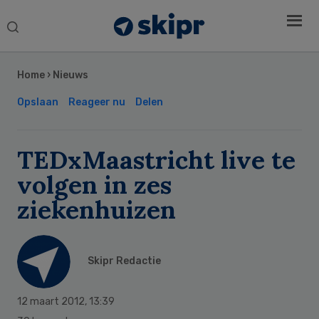
Search
this
Secondary
website
Sidebar
Home
›
Nieuws
Opslaan
Reageer nu
Delen
TEDxMaastricht live te
volgen in zes
ziekenhuizen
Skipr Redactie
12 maart 2012
,
13:39