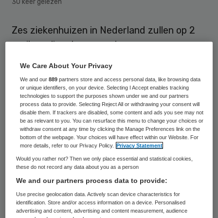
30 keer gelezen
Zes ziekenhuizen in Nederland zullen op 2
april een livestream vertonen van
TEDxMaastricht. Het UMCG, het Erasmus
We Care About Your Privacy
MC, het UMCU, het AMC, het Radboud MC
We and our
889
partners store and access personal data, like browsing data
en het Ziekenhuis Gelderse Vallei zullen via
or unique identifiers, on your device. Selecting I Accept enables tracking
technologies to support the purposes shown under we and our partners
een simulcast het volledige programma
process data to provide. Selecting Reject All or withdrawing your consent will
disable them. If trackers are disabled, some content and ads you see may not
uitzenden. Hierdoor kunnen mensen die niet
be as relevant to you. You can resurface this menu to change your choices or
withdraw consent at any time by clicking the Manage Preferences link on the
bij het uitverkochte evenement aanwezig
bottom of the webpage. Your choices will have effect within our Website. For
kunnen zijn, alsnog het hele programma live
more details, refer to our Privacy Policy.
Privacy Statement
volgen.
Would you rather not? Then we only place essential and statistical cookies,
these do not record any data about you as a person
We and our partners process data to provide:
In totaal zijn er ruim
32 locaties
in
Use precise geolocation data. Actively scan device characteristics for
Nederland waar TEDxMaastricht gevolgd
identification. Store and/or access information on a device. Personalised
advertising and content, advertising and content measurement, audience
kan worden via een livestream. Onder