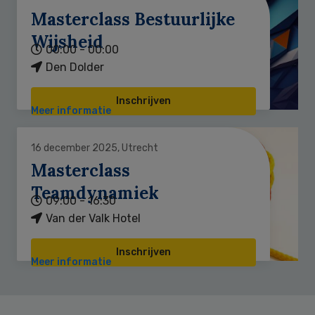
Masterclass Bestuurlijke
Wijsheid
00:00 - 00:00
Den Dolder
Inschrijven
Meer informatie
16 december 2025, Utrecht
Masterclass
Teamdynamiek
09:00 - 16:30
Van der Valk Hotel
Inschrijven
Meer informatie