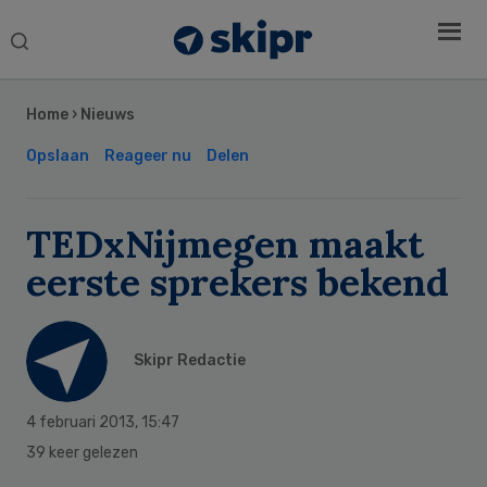
Search
this
Secondary
website
Sidebar
Home
›
Nieuws
Opslaan
Reageer nu
Delen
TEDxNijmegen maakt
eerste sprekers bekend
Skipr Redactie
4 februari 2013
,
15:47
39 keer gelezen