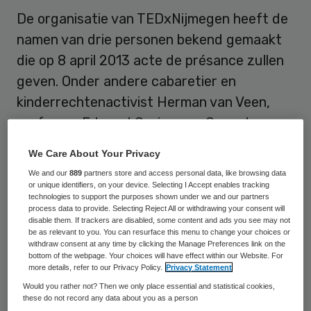
De organisatie van TEDxNijmegen heeft de
namen van drie personen bekend gemaakt
die op 8 april 2013 acte de présance zullen
geven. Onder andere cabaretier en
kinderrechtenactivist Herman van Veen,
professor Edward Gerjuoy en Gerard van
Grinsven zullen hun verhaal houden over
We Care About Your Privacy
het TEDxNijmegen thema ‘leven’.
We and our
889
partners store and access personal data, like browsing data
or unique identifiers, on your device. Selecting I Accept enables tracking
TEDxNijmegen wordt dit jaar voor het eerst
technologies to support the purposes shown under we and our partners
process data to provide. Selecting Reject All or withdrawing your consent will
georganiseerd en is de opvolger van
disable them. If trackers are disabled, some content and ads you see may not
be as relevant to you. You can resurface this menu to change your choices or
TEDxMaastricht, dat in 2011 en 2012
withdraw consent at any time by clicking the Manage Preferences link on the
bottom of the webpage. Your choices will have effect within our Website. For
plaatsvond met als thema ‘the future of
more details, refer to our Privacy Policy.
Privacy Statement
health’. TEDxNijmegen gaat over het leven.
Would you rather not? Then we only place essential and statistical cookies,
these do not record any data about you as a person
Over wat mensen tegenkomen van