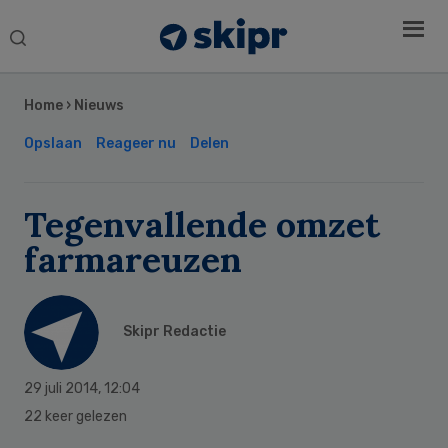
Search
this
Secondary
website
Sidebar
Home
›
Nieuws
Opslaan
Reageer nu
Delen
Tegenvallende omzet
farmareuzen
Skipr Redactie
29 juli 2014
,
12:04
22 keer gelezen