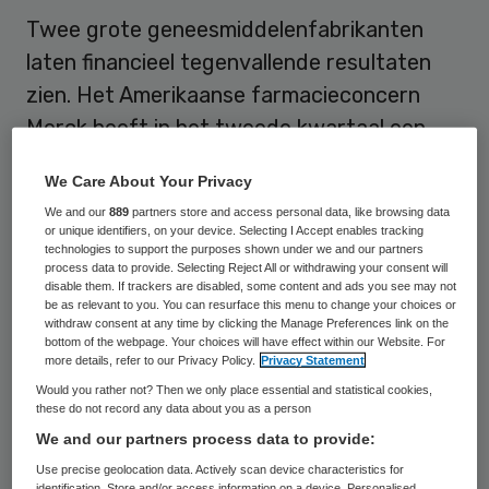
Twee grote geneesmiddelenfabrikanten
laten financieel tegenvallende resultaten
zien. Het Amerikaanse farmacieconcern
Merck heeft in het tweede kwartaal een
licht lagere omzet behaald. Pfizer zag
We Care About Your Privacy
hetzelfde kwartaal een lagere winst en een
We and our
889
partners store and access personal data, like browsing data
lagere omzet.
or unique identifiers, on your device. Selecting I Accept enables tracking
technologies to support the purposes shown under we and our partners
process data to provide. Selecting Reject All or withdrawing your consent will
Pfizer, het grootste farmacieconcern van
disable them. If trackers are disabled, some content and ads you see may not
be as relevant to you. You can resurface this menu to change your choices or
de Verenigde Staten, is in het afgelopen
withdraw consent at any time by clicking the Manage Preferences link on the
kwartaal op een nettowinst uitgekomen van
bottom of the webpage. Your choices will have effect within our Website. For
more details, refer to our Privacy Policy.
Privacy Statement
2,9 miljard dollar (2,1 miljard euro). Dat
Would you rather not? Then we only place essential and statistical cookies,
maakte Pfizer, dat eerder dit jaar nog
these do not record any data about you as a person
We and our partners process data to provide:
tevergeefs probeerde om zijn Britse
Use precise geolocation data. Actively scan device characteristics for
branchegenoot AstraZeneca over te
identification. Store and/or access information on a device. Personalised