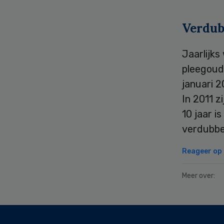
Verdub
Jaarlijks
pleegoude
januari 2
In 2011 z
10 jaar i
verdubbe
Reageer op d
Meer over:
Secondary
Sidebar