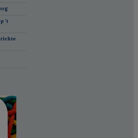
org
p ’t
richte