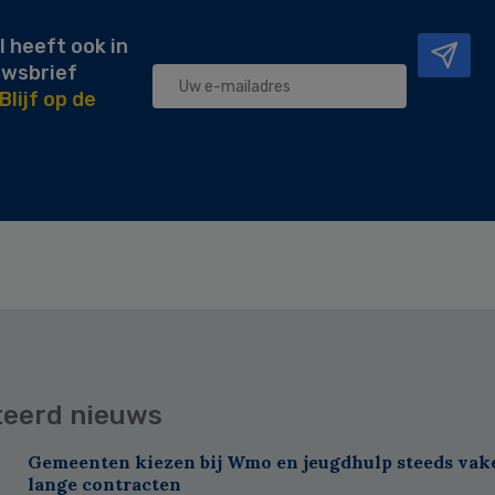
l heeft ook in
uwsbrief
Blijf op de
teerd nieuws
Gemeenten kiezen bij Wmo en jeugdhulp steeds vak
lange contracten