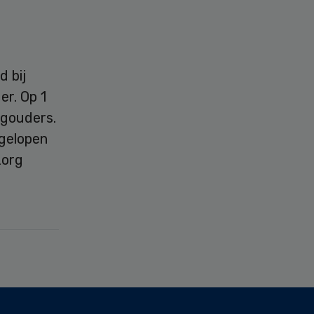
d bij
er. Op 1
egouders.
fgelopen
zorg