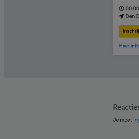
00:00
Den D
Inschri
Meer inf
Reader
Reactie
Interactions
Je moet
in