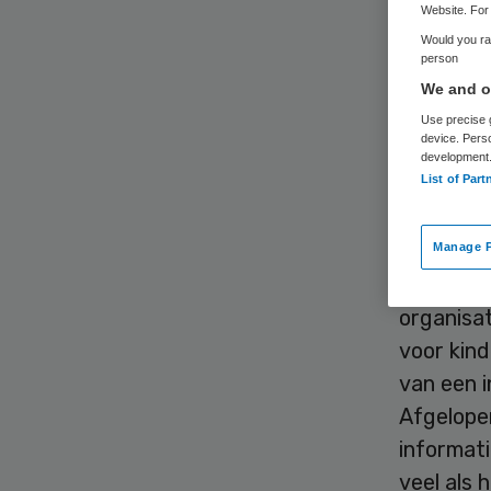
Website. For 
Would you rat
person
We and ou
Use precise g
device. Pers
development
Dat er ee
List of Part
bekend, 
pleegoud
Manage P
Onder het
organisa
voor kin
van een i
Afgelope
informat
veel als 