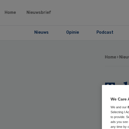
Home
Nieuwsbrief
Nieuws
Opinie
Podcast
Home
›
Nieu
Te
pl
We Care 
We and our
pu
Selecting I 
to provide. S
ads you see 
any time by c