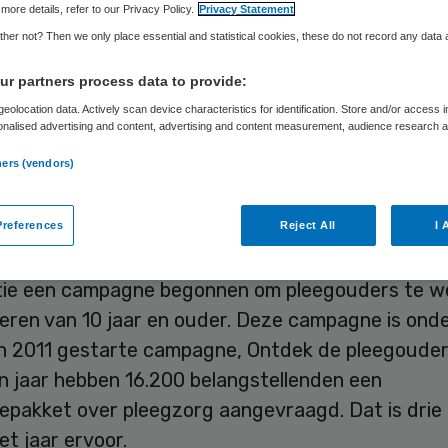
more details, refer to our Privacy Policy.
Privacy Statement
her not? Then we only place essential and statistical cookies, these do not record any data
Skipr Redactie
7 september 2012
,
07:51
39 keer gelezen
r partners process data to provide:
eolocation data. Actively scan device characteristics for identification. Store and/or access 
onalised advertising and content, advertising and content measurement, audience research 
.
n tekort is aan pleegouders in Nederland is al lan
ners (vendors)
maar Pleegzorg Nederland is nu specifiek op zoek
ers voor pubers.
references
Reject All
I 
 motto Help jij een pleegkind de pubertijd door? i
tie een campagne begonnen om pleegouders te w
deren van 10 jaar en ouder. Deze campagne is ond
n 2011 gestarte campagne, Ontdek de pleegouder i
n jaar hebben 16.200 belangstellenden een
iepakket over pleegzorg aangevraagd. Dat is drie
het jaar ervoor.