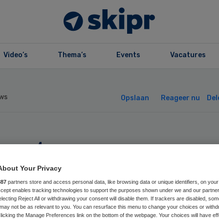
Video’s
Thema’s
Events
Vacatures
ws
Opslaan
Reageer nu
Del
kort aan
eegouders voor
About Your Privacy
887
partners store and access personal data, like browsing data or unique identifiers, on your
bers
Accept enables tracking technologies to support the purposes shown under we and our partne
electing Reject All or withdrawing your consent will disable them. If trackers are disabled, so
may not be as relevant to you. You can resurface this menu to change your choices or withd
licking the Manage Preferences link on the bottom of the webpage. Your choices will have eff