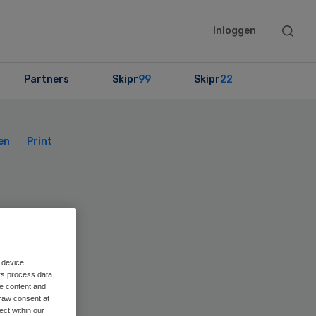
Searc
Inloggen
this
websit
Partners
Skipr
99
Skipr
22
Primary
Sidebar
en
Print
 device.
rs process data
me content and
raw consent at
ect within our